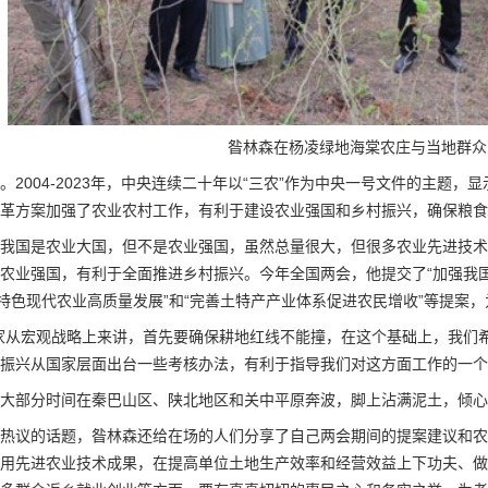
昝林森在杨凌绿地海棠农庄与当地群众
。2004-2023年，中央连续二十年以“三农”作为中央一号文件的主题，
革方案加强了农业农村工作，有利于建设农业强国和乡村振兴，确保粮食
我国是农业大国，但不是农业强国，虽然总量很大，但很多农业先进技术
农业强国，有利于全面推进乡村振兴。今年全国两会，他提交了“加强我国
西特色现代农业高质量发展”和“完善土特产产业体系促进农民增收”等提案
家从宏观战略上来讲，首先要确保耕地红线不能撞，在这个基础上，我们
振兴从国家层面出台一些考核办法，有利于指导我们对这方面工作的一个
大部分时间在秦巴山区、陕北地区和关中平原奔波，脚上沾满泥土，倾心
热议的话题，昝林森还给在场的人们分享了自己两会期间的提案建议和农
用先进农业技术成果，在提高单位土地生产效率和经营效益上下功夫、做