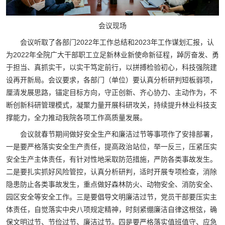
会议现场
会议听取了各部门2022年工作总结和2023年工作谋划汇报，认
为2022年全院广大干部职工立足新林业新使命新征程，踔厉奋发、勇
于担当、真抓实干，以实干笃定前行，以拼搏检验初心，科技强院建
设再开新局。会议要求，各部门（单位）要认真分析研判短板弱项，
厘清发展思路，锚定目标方向，守正创新、齐心协力、主动作为，不
断创新科研管理模式，凝聚力量开展科研攻关，持续提升林业科技支
撑能力，全力推动我院各项工作高质量发展。
会议就春节期间做好安全生产和廉洁过节等事项作了安排部署，
一是要严格落实安全生产责任，提高政治站位，举一反三，压紧压实
安全生产主体责任，有针对性地采取防范措施，严防各类事故发生。
二是要扎实抓好风险管控，认真分析研判，适时开展专项检查，消除
隐患防止各类事故发生，重点做好森林防火、动物安全、消防安全、
园区安全等安全工作。三是要倡导文明廉洁过节，党员干部要压实主
体责任，自觉落实中央八项规定精神，时刻紧绷廉洁自律这根弦，确
保文明过节、节俭过节、廉洁过节。四是要严格落实值班值守、应急