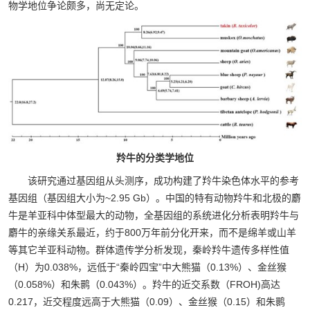
物学地位争论颇多，尚无定论。
羚牛的分类学地位
该研究通过基因组从头测序，成功构建了羚牛染色体水平的参考
基因组（基因组大小为~2.95 Gb）。中国的特有动物羚牛和北极的麝
牛是羊亚科中体型最大的动物，全基因组的系统进化分析表明羚牛与
麝牛的亲缘关系最近，约于800万年前分化开来，而不是绵羊或山羊
等其它羊亚科动物。群体遗传学分析发现，秦岭羚牛遗传多样性值
（H）为0.038%，远低于“秦岭四宝”中大熊猫（0.13%）、金丝猴
（0.058%）和朱鹮（0.043%）。羚牛的近交系数（FROH)高达
0.217，近交程度远高于大熊猫（0.09）、金丝猴（0.15）和朱鹮