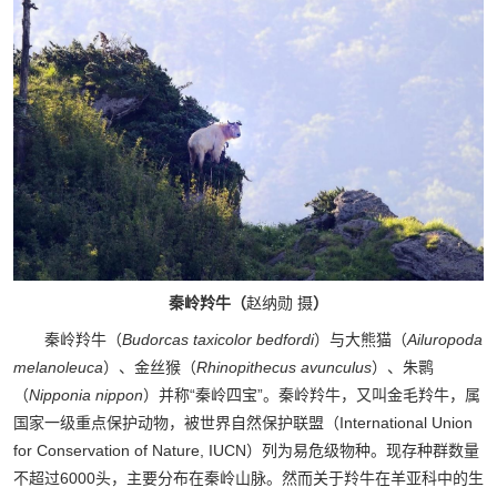
秦岭羚牛（
赵纳勋 摄
）
秦岭羚牛（
Budorcas taxicolor bedfordi
）与大熊猫（
Ailuropoda
melanoleuca
）、金丝猴（
Rhinopithecus avunculus
）、朱鹮
（
Nipponia nippon
）并称“秦岭四宝”。秦岭羚牛，又叫金毛羚牛，属
国家一级重点保护动物，被世界自然保护联盟（International Union
for Conservation of Nature, IUCN）列为易危级物种。现存种群数量
不超过6000头，主要分布在秦岭山脉。然而关于羚牛在羊亚科中的生