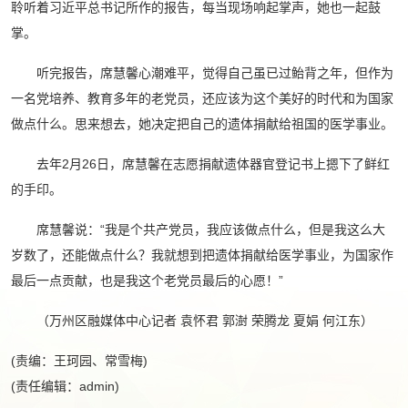
聆听着习近平总书记所作的报告，每当现场响起掌声，她也一起鼓
掌。
听完报告，席慧馨心潮难平，觉得自己虽已过鲐背之年，但作为
一名党培养、教育多年的老党员，还应该为这个美好的时代和为国家
做点什么。思来想去，她决定把自己的遗体捐献给祖国的医学事业。
去年2月26日，席慧馨在志愿捐献遗体器官登记书上摁下了鲜红
的手印。
席慧馨说：“我是个共产党员，我应该做点什么，但是我这么大
岁数了，还能做点什么？我就想到把遗体捐献给医学事业，为国家作
最后一点贡献，也是我这个老党员最后的心愿！”
（万州区融媒体中心记者 袁怀君 郭澍 荣腾龙 夏娟 何江东）
(责编：王珂园、常雪梅)
(责任编辑：admin)