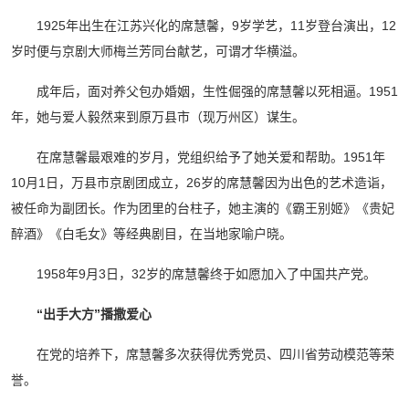
1925年出生在江苏兴化的席慧馨，9岁学艺，11岁登台演出，12
岁时便与京剧大师梅兰芳同台献艺，可谓才华横溢。
成年后，面对养父包办婚姻，生性倔强的席慧馨以死相逼。1951
年，她与爱人毅然来到原万县市（现万州区）谋生。
在席慧馨最艰难的岁月，党组织给予了她关爱和帮助。1951年
10月1日，万县市京剧团成立，26岁的席慧馨因为出色的艺术造诣，
被任命为副团长。作为团里的台柱子，她主演的《霸王别姬》《贵妃
醉酒》《白毛女》等经典剧目，在当地家喻户晓。
1958年9月3日，32岁的席慧馨终于如愿加入了中国共产党。
“出手大方”播撒爱心
在党的培养下，席慧馨多次获得优秀党员、四川省劳动模范等荣
誉。