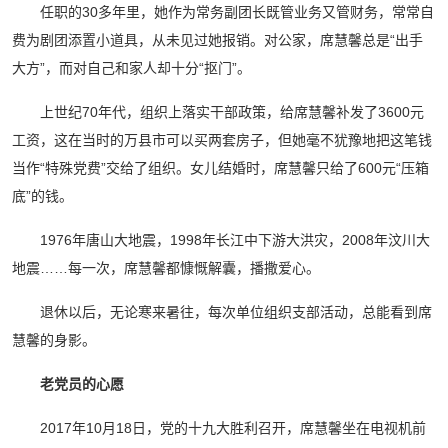
任职的30多年里，她作为常务副团长既管业务又管财务，常常自
费为剧团添置小道具，从未见过她报销。对公家，席慧馨总是“出手
大方”，而对自己和家人却十分“抠门”。
上世纪70年代，组织上落实干部政策，给席慧馨补发了3600元
工资，这在当时的万县市可以买两套房子，但她毫不犹豫地把这笔钱
当作“特殊党费”交给了组织。女儿结婚时，席慧馨只给了600元“压箱
底”的钱。
1976年唐山大地震，1998年长江中下游大洪灾，2008年汶川大
地震……每一次，席慧馨都慷慨解囊，播撒爱心。
退休以后，无论寒来暑往，每次单位组织支部活动，总能看到席
慧馨的身影。
老党员的心愿
2017年10月18日，党的十九大胜利召开，席慧馨坐在电视机前