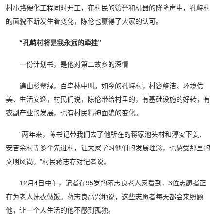
村小路硬化工程同时开工，在村民的赞誉和机器的隆隆声中，孔峙村
的面貌不断发生着变化，陈伦也赢得了大家的认可。
“孔峙村将是我永远的牵挂”
一份计划书，是他对第二故乡的深情
遍山杉翠绿，百鸟林中叫。如今的孔峙村，村容整洁、环境优
美、生活安逸，村民们说，陈伦带给村里的，有基础设施的好转，有
农副产业的发展，也有村民精神面貌的变化。
“两年来，陈书记带我们去了他所在的蒋家池头村和淳安下姜、
安吉余村等多个先进村，让大家学习他们的发展理念，也感受那里的
文明风尚。”村民蒋志存对记者说。
12月4日中午，记者在95岁的蒋志良老人家看到，3位志愿者正
在为老人洗衣做饭。蒋志良高兴地说，这些志愿者每天都会来照顾
他，让一个人生活的他不感到孤独。