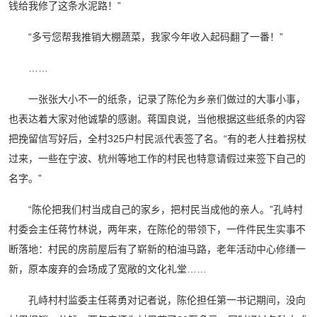
钱给我修了这条水泥路！”
“多亏您帮我推销大棚蔬菜，我家今年收入起码翻了一番！”
……
一张张大小不一的纸条，记录了陈伦为乡亲们做过的大事小事，
也表达着大家对他诚挚的感谢。蒋国良说，当他根据这些纸条的内容
把挽留信写好后，全村325户村民派代表签了名。“有的老人拄着拐杖
过来，一些在宁波、杭州等地工作的村民也特意请假过来签下自己的
名字。”
“陈伦把我们村当成自己的家乡，把村民当成他的亲人。”孔峙村
村委会主任蒋竹林说，两年来，在陈伦的带领下，一件件民生实事不
断落地：村民的房前屋后有了崭新的柏油马路，老年活动中心修缮一
新，原本废弃的会场成了宽敞的文化礼堂……
孔峙村村监委主任蒋勇对记者说，陈伦担任第一书记期间，没向