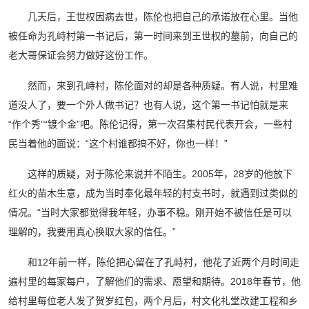
几天后，王世权因病去世，陈伦也把自己的承诺放在心里。当他
被任命为孔峙村第一书记后，第一时间来到王世权的墓前，向自己的
老大哥保证会努力做好这份工作。
然而，来到孔峙村，陈伦面对的却是各种质疑。有人说，村里难
道没人了，要一个外人做书记？也有人说，这个第一书记怕就是来
“作个秀”“镀个金”吧。陈伦记得，第一次召集村民代表开会，一些村
民当着他的面说：“这个村谁都搞不好，你也一样！”
这样的质疑，对于陈伦来说并不陌生。2005年，28岁的他放下
红火的苗木生意，成为当时奉化最年轻的村支书时，就遇到过类似的
情况。“当时大家都觉得我年轻，办事不稳。刚开始不被信任是可以
理解的，我要用真心换取大家的信任。”
和12年前一样，陈伦把心留在了孔峙村，他花了近两个月时间走
遍村里的每家每户，了解他们的需求、愿望和期待。2018年春节，他
给村里每位老人发了贺岁红包，两个月后，村文化礼堂改建工程和乡