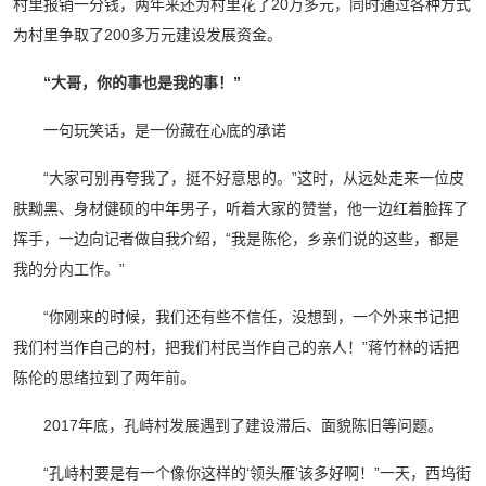
村里报销一分钱，两年来还为村里花了20万多元，同时通过各种方式
为村里争取了200多万元建设发展资金。
“大哥，你的事也是我的事！”
一句玩笑话，是一份藏在心底的承诺
“大家可别再夸我了，挺不好意思的。”这时，从远处走来一位皮
肤黝黑、身材健硕的中年男子，听着大家的赞誉，他一边红着脸挥了
挥手，一边向记者做自我介绍，“我是陈伦，乡亲们说的这些，都是
我的分内工作。”
“你刚来的时候，我们还有些不信任，没想到，一个外来书记把
我们村当作自己的村，把我们村民当作自己的亲人！”蒋竹林的话把
陈伦的思绪拉到了两年前。
2017年底，孔峙村发展遇到了建设滞后、面貌陈旧等问题。
“孔峙村要是有一个像你这样的‘领头雁’该多好啊！”一天，西坞街