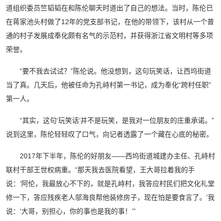
道组织委员竺韬韬在和陈伦聊天时道出了自己的想法。当时，陈伦已
在蒋家池头村做了12年的党支部书记，在他的带领下，该村从一个普
通的村子发展成奉化颇有名气的示范村，并获得浙江省文明村等多项
荣誉。
“要不我去试试？”陈伦说。他没想到，这句玩笑话，让西坞街道
当了真。几天后，他被任命为孔峙村第一书记，成为奉化“跨村任职”
第一人。
“其实，这句‘玩笑话’并不是玩笑，是我对一位朋友的庄重承诺。”
说到这里，陈伦轻轻叹了口气，向记者透露了一个藏在心底的秘密。
2017年下半年，陈伦的好朋友——西坞街道城建办主任、孔峙村
联村干部王世权病重。“那天我去医院看望，王大哥拉着我的手
说：‘阿伦，我最放心不下的，就是孔峙村，我答应村民们把文化礼堂
修一下，答应残疾老人邬海良帮他装修房子，现在怕是要食言了。’我
说：‘大哥，别担心，你的事也是我的事！’”