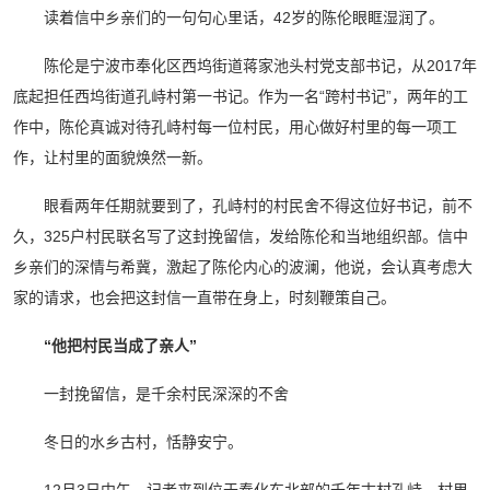
读着信中乡亲们的一句句心里话，42岁的陈伦眼眶湿润了。
陈伦是宁波市奉化区西坞街道蒋家池头村党支部书记，从2017年
底起担任西坞街道孔峙村第一书记。作为一名“跨村书记”，两年的工
作中，陈伦真诚对待孔峙村每一位村民，用心做好村里的每一项工
作，让村里的面貌焕然一新。
眼看两年任期就要到了，孔峙村的村民舍不得这位好书记，前不
久，325户村民联名写了这封挽留信，发给陈伦和当地组织部。信中
乡亲们的深情与希冀，激起了陈伦内心的波澜，他说，会认真考虑大
家的请求，也会把这封信一直带在身上，时刻鞭策自己。
“他把村民当成了亲人”
一封挽留信，是千余村民深深的不舍
冬日的水乡古村，恬静安宁。