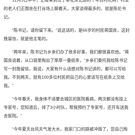
12月3日中午，记者来到位于奉化东北部的千年古村孔峙，村里
的老人们正围坐在打谷场上聊着天，大家谈得最多的，就是陈伦书
记。
“陈书记，请你留下来。”说这话的，是66岁的村民蒋国良，这封
挽留信，就是他主笔的。
“两年来，陈书记为乡亲们办了很多好事，我们都很喜欢他。”蒋
国良说着，从口袋里掏出了厚厚一叠纸条，“乡亲们委托我给陈书记
写一封挽留信，我说，大家有什么话想对陈书记讲的，都可以写给
我。不到两天，就有100多位村民把自己的心里话写在纸条上交给
我。”
“今年春天，我身体不适要去城区的医院看病，两次都没有挂上
专家号，您知道后，排了3小时队，帮我预约了专家号，还开车送我
去医院。”
“今年夏天台风天气发大水，我家门口的路被冲毁了，您自己掏