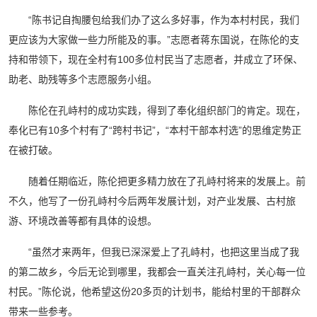
“陈书记自掏腰包给我们办了这么多好事，作为本村村民，我们
更应该为大家做一些力所能及的事。”志愿者蒋东国说，在陈伦的支
持和带领下，现在全村有100多位村民当了志愿者，并成立了环保、
助老、助残等多个志愿服务小组。
陈伦在孔峙村的成功实践，得到了奉化组织部门的肯定。现在，
奉化已有10多个村有了“跨村书记”，“本村干部本村选”的思维定势正
在被打破。
随着任期临近，陈伦把更多精力放在了孔峙村将来的发展上。前
不久，他写了一份孔峙村今后两年发展计划，对产业发展、古村旅
游、环境改善等都有具体的设想。
“虽然才来两年，但我已深深爱上了孔峙村，也把这里当成了我
的第二故乡，今后无论到哪里，我都会一直关注孔峙村，关心每一位
村民。”陈伦说，他希望这份20多页的计划书，能给村里的干部群众
带来一些参考。