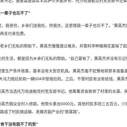
黄书记，是麦盖提县库木库萨尔乡副乡长、托万哈迪勒克村党支部书记黄
我一辈子也忘不了”
时，我很穷，乡亲们送我吃、供我住，这恩情我一辈子也忘不了。”黄英杰
再支付承包费。
老乡们无私的帮助下，黄英杰慢慢渡过难关，并靠科学种植棉花富裕了起
在的生活，都是因为乡亲们无私的帮助。”自己富裕了，黄英杰并没有忘记
，村里生产条件很差，基本没有大型农机具。黄英杰毫不犹豫地将原本准备
4大马力拖拉机和一辆504中型拖拉机。之后，不管村民有没有给钱，黄英
，黄英杰当选托万哈迪勒克村党支部书记。他筹集资金新修了村里的水渠、
，黄英杰倡议全村人修路，他带头拿出5000元，其他村民多则三五百元，
路成了村民搞运输、发展农副产业的“致富路”。
劳肯干没有脱不了的贫”