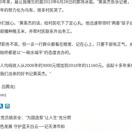
30年来，最让我难忘的是2013年6月28日的那场冰雹。”黄英杰告诉记
年的努力化为乌有，很多村民哭了。
你们放心。”黄英杰的话，给村民吃下了定心丸。他迅速带领村“两委”班子
部播种晚玉米，并帮村民联系外出务工。
然职务不高，但一言一行群众都看在眼里、记在心上，只要干部有正气，
始终都是以“一碗水端平”的态度去办的。
人均纯收入从2006年的3000元增加到2018年的11160元。谈起十
我们派来的好书记黄英杰。”
、吕腾龙)
in)
老党员姚崇全：“为国造泵”让人生“充分燃
色发展 守护蓝天白云──记天津市和