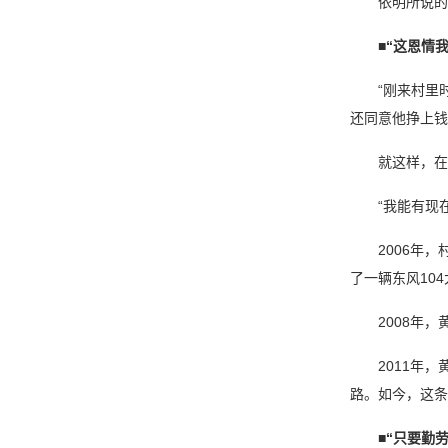
依明所说的
■
“这恩情
“刚来村里
还同意他挣上钱
就这样，在
“我能有现
2006年
了一辆东风10
2008年
2011年
路。如今，这条
■
“只要勤