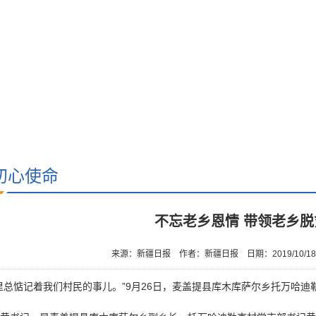
初心使命
不忘老乡恩情 带领老乡脱
来源：新疆日报
作者：新疆日报
日期：2019/10/1
里总惦记着我们村民的事儿。”9月26日，麦盖提县库木库萨尔乡托万哈迪