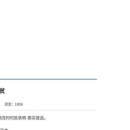
贫
8
浏览：
1956
勒克村村民依明·那买提说。