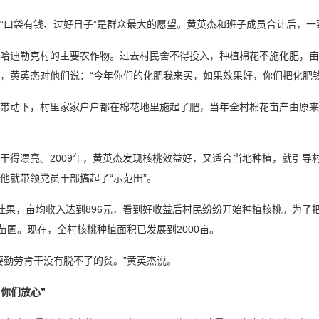
“口袋有钱、过好日子”是群众最大的愿望。黄英杰和班子成员合计后，
哈迪勒克村的主要农作物。过去村民舍不得投入，种植棉花不施化肥，亩
，黄英杰对他们说：“今年你们的化肥我来买，如果效果好，你们把化肥
带动下，村里家家户户都在棉花地里施起了肥，当年全村棉花亩产由原来的
干得漂亮。2009年，黄英杰发现核桃效益好，又适合当地种植，就引导
他就带领党员干部搞起了“示范田”。
挂果，亩均收入达到896元，看到好收益后村民纷纷开始种植核桃。为了
桃苗圃。现在，全村核桃种植面积已发展到2000亩。
要勤劳肯干没有脱不了的贫。”黄英杰说。
，你们放心”