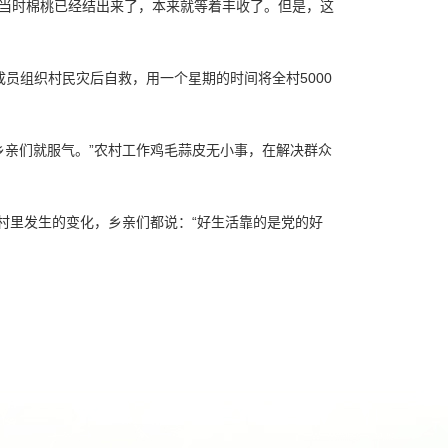
者，当时棉桃已经结出来了，本来就等着丰收了。但是，这
成员组织村民灾后自救，用一个星期的时间将全村5000
乡亲们就服气。”农村工作鸡毛蒜皮无小事，在解决群众
多年来村里发生的变化，乡亲们都说：“好生活靠的是党的好