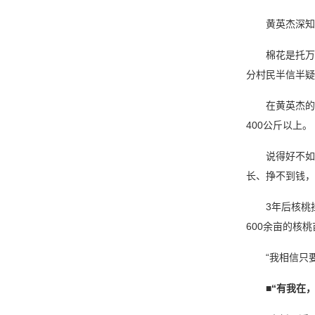
黄英杰深知
棉花是托万
分村民半信半疑
在黄英杰的
400公斤以上。
说得好不如
长、挣不到钱，
3年后核桃
600余亩的核
“我相信只
■
“有我在