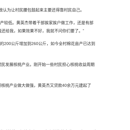
一致认为让村民腰包鼓起来主要还得靠村民自己。
产较低。黄英杰带着干部挨家挨户做工作，还是有部
钱还给我，如果效果不好，我就不问你们要了。”
200公斤增加到260公斤，如今全村棉花亩产已达到
村民发展核桃产业。刚开始一些村民担心核桃收益周期
把核桃产业做大做强，黄英杰又贷款40余万元建起了