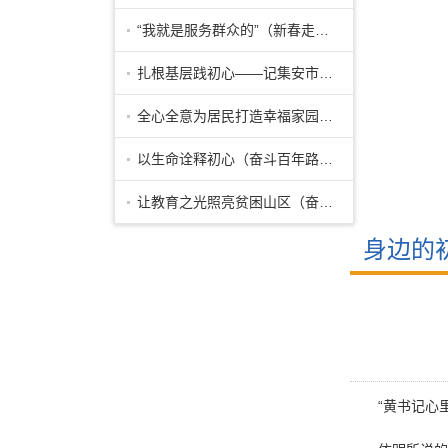
“我就是服务群众的”（新春走基层·他
扎根基层践初心——记集安市清河镇党委
全心全意为居民打造幸福家园——记河北
以生命诠释初心（奋斗百年路 启航新征
让教育之光照亮贫困山区（奋斗百年路
身边的
“黄书记心