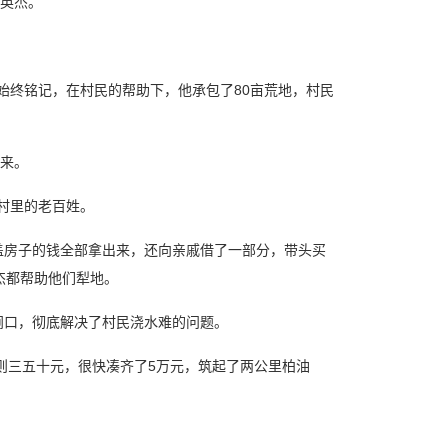
英杰。
始终铭记，在村民的帮助下，他承包了80亩荒地，村民
来。
村里的老百姓。
盖房子的钱全部拿出来，还向亲戚借了一部分，带头买
杰都帮助他们犁地。
闸口，彻底解决了村民浇水难的问题。
少则三五十元，很快凑齐了5万元，筑起了两公里柏油