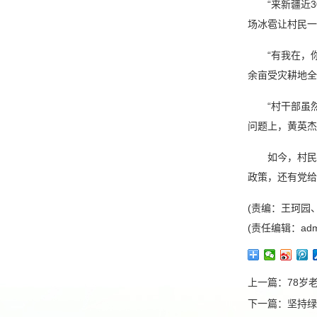
“来新疆近
场冰雹让村民一
“有我在，
余亩受灾耕地全
“村干部虽
问题上，黄英杰
如今，村民
政策，还有党给
(责编：王珂园
(责任编辑：adm
上一篇：
78岁
下一篇：
坚持绿