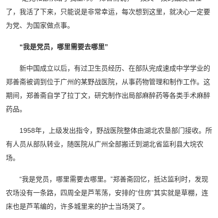
了，我活了下来，只能说是非常幸运，每次想到这里，就决心一定要
为党、为国家做点事。
“我是党员，哪里需要去哪里”
新中国成立以后，有过卫生员经历、在部队完成速成中学学业的
郑善斋被调到位于广州的某野战医院，从事药物管理和制作工作。这
期间，郑善斋自学了拉丁文，研究制作出局部麻醉药等各类手术麻醉
药品。
1958年，上级发出指令，野战医院整体由湖北农垦部门接收。所
有人员从部队转业，随医院从广州全部搬迁到湖北省监利县大垸农
场。
“我是党员，哪里需要去哪里。”郑善斋回忆，抵达监利时，发现
农场没有一条路，四周全是芦苇荡，安排的“住房”其实就是草棚，连
床也是芦苇编的，许多城里来的护士当场哭了。