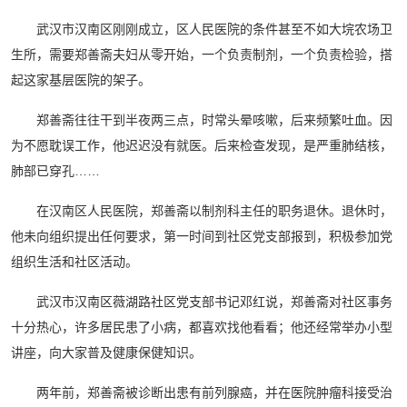
武汉市汉南区刚刚成立，区人民医院的条件甚至不如大垸农场卫
生所，需要郑善斋夫妇从零开始，一个负责制剂，一个负责检验，搭
起这家基层医院的架子。
郑善斋往往干到半夜两三点，时常头晕咳嗽，后来频繁吐血。因
为不愿耽误工作，他迟迟没有就医。后来检查发现，是严重肺结核，
肺部已穿孔……
在汉南区人民医院，郑善斋以制剂科主任的职务退休。退休时，
他未向组织提出任何要求，第一时间到社区党支部报到，积极参加党
组织生活和社区活动。
武汉市汉南区薇湖路社区党支部书记邓红说，郑善斋对社区事务
十分热心，许多居民患了小病，都喜欢找他看看；他还经常举办小型
讲座，向大家普及健康保健知识。
两年前，郑善斋被诊断出患有前列腺癌，并在医院肿瘤科接受治