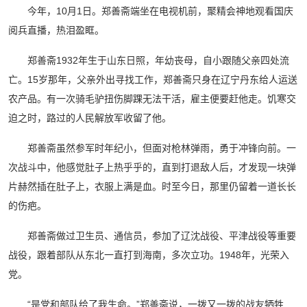
今年，10月1日。郑善斋端坐在电视机前，聚精会神地观看国庆
阅兵直播，热泪盈眶。
郑善斋1932年生于山东日照，年幼丧母，自小跟随父亲四处流
亡。15岁那年，父亲外出寻找工作，郑善斋只身在辽宁丹东给人运送
农产品。有一次骑毛驴扭伤脚踝无法干活，雇主便要赶他走。饥寒交
迫之时，路过的人民解放军收留了他。
郑善斋虽然参军时年纪小，但面对枪林弹雨，勇于冲锋向前。一
次战斗中，他感觉肚子上热乎乎的，直到打退敌人后，才发现一块弹
片赫然插在肚子上，衣服上满是血。时至今日，那里仍留着一道长长
的伤疤。
郑善斋做过卫生员、通信员，参加了辽沈战役、平津战役等重要
战役，跟着部队从东北一直打到海南，多次立功。1948年，光荣入
党。
“是党和部队给了我生命。”郑善斋说，一拨又一拨的战友牺牲