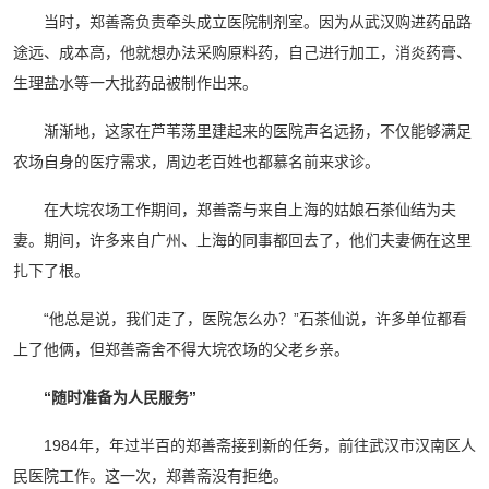
当时，郑善斋负责牵头成立医院制剂室。因为从武汉购进药品路
途远、成本高，他就想办法采购原料药，自己进行加工，消炎药膏、
生理盐水等一大批药品被制作出来。
渐渐地，这家在芦苇荡里建起来的医院声名远扬，不仅能够满足
农场自身的医疗需求，周边老百姓也都慕名前来求诊。
在大垸农场工作期间，郑善斋与来自上海的姑娘石茶仙结为夫
妻。期间，许多来自广州、上海的同事都回去了，他们夫妻俩在这里
扎下了根。
“他总是说，我们走了，医院怎么办？”石茶仙说，许多单位都看
上了他俩，但郑善斋舍不得大垸农场的父老乡亲。
“随时准备为人民服务”
1984年，年过半百的郑善斋接到新的任务，前往武汉市汉南区人
民医院工作。这一次，郑善斋没有拒绝。