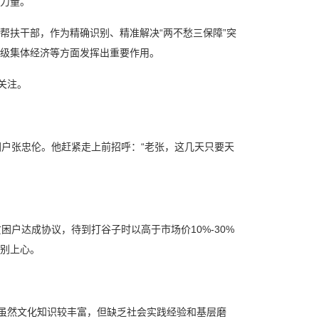
力量。
扶干部，作为精确识别、精准解决“两不愁三保障”突
级集体经济等方面发挥出重要作用。
关注。
户张忠伦。他赶紧走上前招呼：“老张，这几天只要天
户达成协议，待到打谷子时以高于市场价10%-30%
别上心。
虽然文化知识较丰富，但缺乏社会实践经验和基层磨