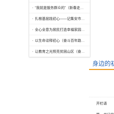
“我就是服务群众的”（新春走基层·他
扎根基层践初心——记集安市清河镇党委
全心全意为居民打造幸福家园——记河北
以生命诠释初心（奋斗百年路 启航新征
让教育之光照亮贫困山区（奋斗百年路
身边的
开栏语