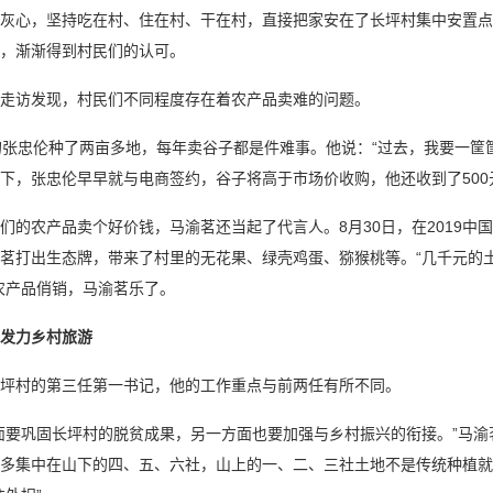
心，坚持吃在村、住在村、干在村，直接把家安在了长坪村集中安置点里
，渐渐得到村民们的认可。
访发现，村民们不同程度存在着农产品卖难的问题。
忠伦种了两亩多地，每年卖谷子都是件难事。他说：“过去，我要一筐筐
下，张忠伦早早就与电商签约，谷子将高于市场价收购，他还收到了500
农产品卖个好价钱，马渝茗还当起了代言人。8月30日，在2019中国
茗打出生态牌，带来了村里的无花果、绿壳鸡蛋、猕猴桃等。“几千元的
农产品俏销，马渝茗乐了。
发力乡村旅游
村的第三任第一书记，他的工作重点与前两任有所不同。
要巩固长坪村的脱贫成果，另一方面也要加强与乡村振兴的衔接。”马渝
多集中在山下的四、五、六社，山上的一、二、三社土地不是传统种植就