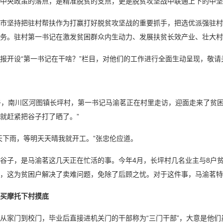
央政策的落点，是精准脱贫的支点，更是脱贫攻坚战中联通上下的中坚
坚持把驻村帮扶作为打赢打好脱贫攻坚战的重要抓手，把选优派强驻村帮
任务。驻村第一书记在激发贫困群众内生动力、发展扶贫长效产业、壮大村
开设“第一书记在干啥？”栏目，对他们的工作进行全面生动呈现，敬请
，南川区河图镇长坪村，第一书记马渝茗正在村里走访，迎面走来了贫困
就赶紧把谷子打了晒了。”
下雨，等明天天晴我就开工。”张忠伦应道。
，是马渝茗这几天正在忙活的事。今年4月，长坪村几名业主与8户贫困
，这为贫困户解决了卖难问题，免除了后顾之忧。对于这件事，马渝茗特
买摩托下村摸底
家门到校门，毕业后直接进机关门的干部称为“三门干部”，大意是他们