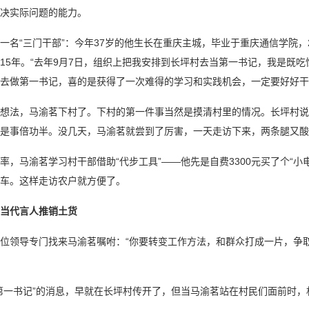
决实际问题的能力。
“三门干部”：今年37岁的他生长在重庆主城，毕业于重庆通信学院，2
15年。“去年9月7日，组织上把我安排到长坪村去当第一书记，我是既
去做第一书记，喜的是获得了一次难得的学习和实践机会，一定要好好干
法，马渝茗下村了。下村的第一件事当然是摸清村里的情况。长坪村说大
是事倍功半。没几天，马渝茗就尝到了厉害，一天走访下来，两条腿又酸
马渝茗学习村干部借助“代步工具”——他先是自费3300元买了个“小
车。这样走访农户就方便了。
当代言人推销土货
领导专门找来马渝茗嘱咐：“你要转变工作方法，和群众打成一片，争取
书记”的消息，早就在长坪村传开了，但当马渝茗站在村民们面前时，村