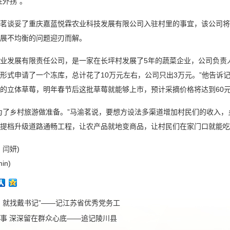
往外拐”。
谈妥了重庆嘉蓝悦霖农业科技发展有限公司入驻村里的事宜，该公司将在
展不均衡的问题迎刃而解。
发展有限责任公司，是一家在长坪村发展了5年的蔬菜企业，公司负责人
形式申请了一个冻库，总计花了10万元左右，公司只出3万元。”他告诉
的立体草莓，明年春节后这批草莓就能够上市，预计采摘价格将达到60元
了乡村旅游做准备。”马渝茗说，要想方设法多渠道增加村民们的收入，
提档升级道路通畅工程，让农产品就地变商品，让村民们在家门口就能吃上
、闫妍)
in)
，就找戴书记”——记江苏省优秀党务工
事 深深留在群众心底——追记陵川县