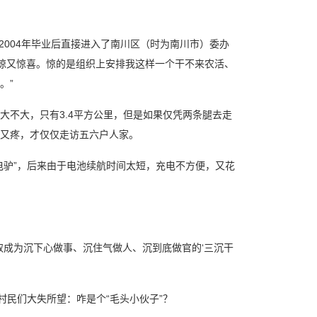
004年毕业后直接进入了南川区（时为南川市）委办
吃惊又惊喜。惊的是组织上安排我这样一个干不来农活、
。”
不大，只有3.4平方公里，但是如果仅凭两条腿去走
又疼，才仅仅走访五六户人家。
电驴”，后来由于电池续航时间太短，充电不方便，又花
成为沉下心做事、沉住气做人、沉到底做官的‘三沉干
民们大失所望：咋是个“毛头小伙子”？