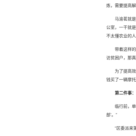
炼，需要提高解
马渝茗就是一名
公室，一干就是
不太懂农业的人
带着这样的想
访贫困户，那真
为了提高效率，
钱买了一辆摩托
第二件事：
临行前，单位
部’。”
“区委派来第一