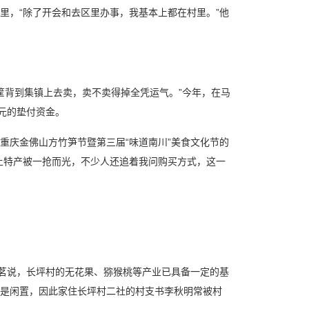
，“除了开会和去区里办事，我基本上都在村里。”他
背到集镇上去卖，卖不卖得掉全凭运气。”今年，在马
元的垫付资金。
重庆金佛山方竹笋节暨第三届“味道南川”美食文化节的
土特产被一抢而光，不少人还追着我问购买方式，这一
茗说，长坪村的无花果、猕猴桃等产业已具备一定的基
是闲置，因此家住长坪村二社的村支书李秋明常被村