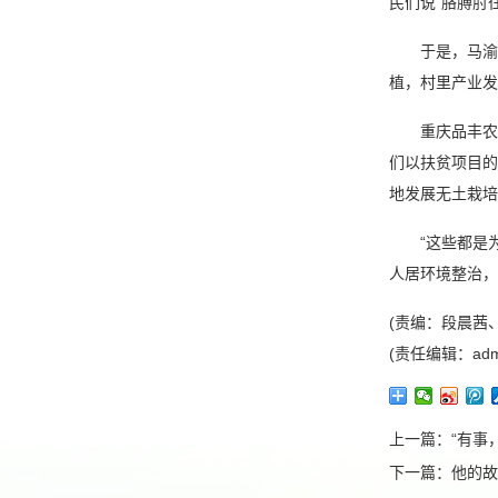
民们说“胳膊肘
于是，马渝茗
植，村里产业发
重庆品丰农业
们以扶贫项目的
地发展无土栽培
“这些都是为
人居环境整治，
(责编：段晨茜
(责任编辑：adm
上一篇：
“有事
下一篇：
他的故