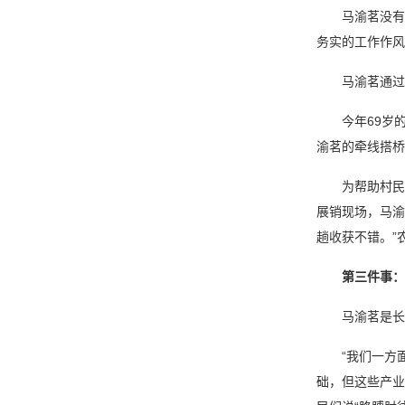
马渝茗没有灰
务实的工作作风
马渝茗通过走
今年69岁的张
渝茗的牵线搭桥
为帮助村民们的
展销现场，马渝
趟收获不错。”
第三件事：
马渝茗是长坪
“我们一方面
础，但这些产业