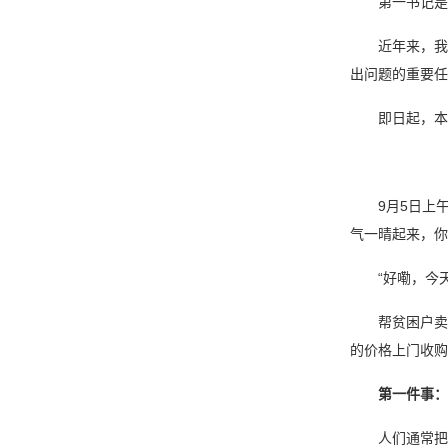
第一书记是中
近年来，我市
出问题的重要
即日起，本报
9月5日上午
气一晴起来，你
“好嘞，今天
帮贫困户卖谷子
的价格上门收购
第一件事：
人们通常把从