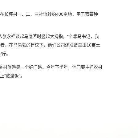
长坪村一、二、三社流转约400亩地，用于蓝莓种
张永祥谈起马渝茗时竖起大拇指，“全靠马书记，我
记者，在马渝茗的建议下，他们公司还准备拿出10亩土
/斤。
乡村旅游是一个好门路。今年下半年，他们要主抓农村
“旅游饭”。