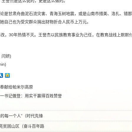
”王誉杰是这么说的，更是这么做的。
论是甘肃舟曲泥石流灾害、青海玉树地震，或是山南市措美、洛扎、错那
她自己也为受灾群众捐出财物折合人民币上万元。
不改，30年热情不灭。王誉杰以民族教育事业为己任，在教育战线上默默
、闫妍)
in)
奉献给帕米尔高原
一书记傲登：用实干赢得百姓赞誉
围的每一个人”（时代先锋
亮贫困山区（奋斗百年路