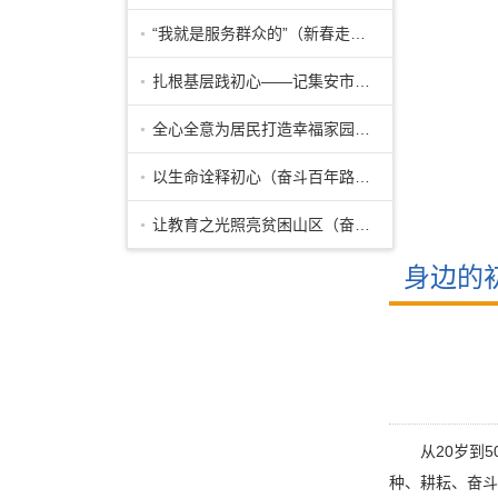
“我就是服务群众的”（新春走基层·他
扎根基层践初心——记集安市清河镇党委
全心全意为居民打造幸福家园——记河北
以生命诠释初心（奋斗百年路 启航新征
让教育之光照亮贫困山区（奋斗百年路
身边的
从20岁到
种、耕耘、奋斗