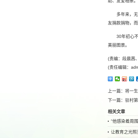
助、友爱相亲。
多年来，无
友捐款捐物，而
30年初心
美丽图景。
(责编：段晨茜
(责任编辑：adm
上一篇：
将一生
下一篇：
驻村第
相关文章
“他感染着周
让教育之光照