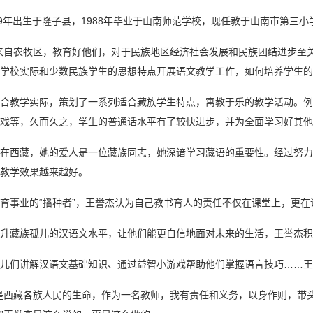
69年出生于隆子县，1988年毕业于山南师范学校，现任教于山南市第三小
来自农牧区，教育好他们，对于民族地区经济社会发展和民族团结进步至
学校实际和少数民族学生的思想特点开展语文教学工作，如何培养学生的
合教学实际，策划了一系列适合藏族学生特点，寓教于乐的教学活动。例
戏等，久而久之，学生的普通话水平有了较快进步，并为全面学习好其他
在西藏，她的爱人是一位藏族同志，她深谙学习藏语的重要性。经过努力
教学效果越来越好。
育事业的“播种者”，王誉杰认为自己教书育人的责任不仅在课堂上，更在
升藏族孤儿的汉语文水平，让他们能更自信地面对未来的生活，王誉杰积
儿们讲解汉语文基础知识、通过益智小游戏帮助他们掌握语言技巧……王
是西藏各族人民的生命，作为一名教师，我有责任和义务，以身作则，带