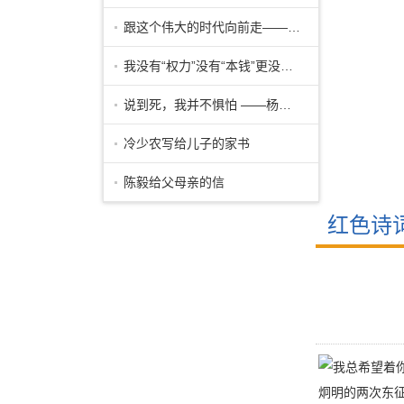
跟这个伟大的时代向前走——符克致亲人
我没有“权力”没有“本钱”更没有“志
说到死，我并不惧怕 ——杨开慧致堂弟
冷少农写给儿子的家书
陈毅给父母亲的信
红色诗
炯明的两次东征