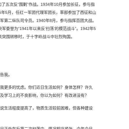
次反“围剿”作战。1934年10月参加长征，参与指
6年5月，任红一军团代理军团长，率部参加了西征和山
第二纵队司令员。1940年8月，参与指挥百团大战。
誉为“1941年以来反‘扫荡’的模范战斗”。1942年5
关突围转移时，于十字岭战斗中壮烈殉国。
。
告我。
我更多的忧虑。你们近日生活如何？身体怎样？许久
及学习上的不良影响，你以为如何？有改进没有？
说生活程度提高了，物质生活较前困难，但各种建设
日正处在反第二次扫荡中，情况相当紧张，今年今日