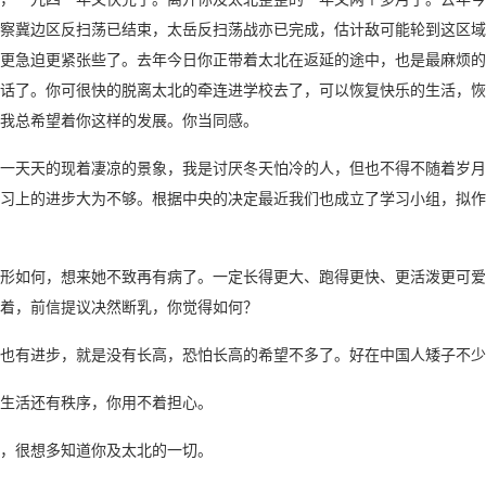
察冀边区反扫荡已结束，太岳反扫荡战亦已完成，估计敌可能轮到这区域
更急迫更紧张些了。去年今日你正带着太北在返延的途中，也是最麻烦的
话了。你可很快的脱离太北的牵连进学校去了，可以恢复快乐的生活，恢
我总希望着你这样的发展。你当同感。
一天天的现着凄凉的景象，我是讨厌冬天怕冷的人，但也不得不随着岁月
习上的进步大为不够。根据中央的决定最近我们也成立了学习小组，拟作
形如何，想来她不致再有病了。一定长得更大、跑得更快、更活泼更可爱
着，前信提议决然断乳，你觉得如何？
也有进步，就是没有长高，恐怕长高的希望不多了。好在中国人矮子不少
生活还有秩序，你用不着担心。
，很想多知道你及太北的一切。