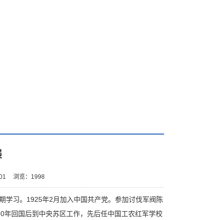
展
01
浏览：
1998
第一期学习。1925年2月加入中国共产党。参加讨伐军阀陈
30年回国后到中央苏区工作，先后任中国工农红军学校