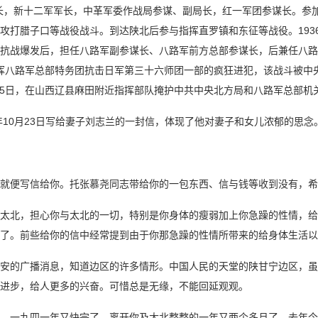
，新十二军军长，中革军委作战局参谋、副局长，红一军团参谋长。参加了五
攻打腊子口等战役战斗。到达陕北后参与指挥直罗镇和东征等战役。193
抗战爆发后，担任八路军副参谋长、八路军前方总部参谋长，后兼任八路军
月指挥八路军总部特务团抗击日军第三十六师团一部的疯狂进犯，该战斗被中央军委
25日，在山西辽县麻田附近指挥部队掩护中共中央北方局和八路军总部机
1年10月23日写给妻子刘志兰的一封信，体现了他对妻子和女儿浓郁的思念
就便写信给你。托张慕尧同志带给你的一包东西、信与钱等收到没有，希
太北，担心你与太北的一切，特别是你身体的瘦弱加上你急躁的性情，给
了。前些给你的信中经常提到由于你那急躁的性情所带来的给身体生活以
安的广播消息，知道边区的许多情形。中国人民的天堂的陕甘宁边区，虽
进步，给人更多的兴奋。可惜总是无缘，不能回延观观。
，一九四一年又快完了。离开你及太北整整的一年又两个多月了。去年今