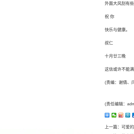
外面大风刮有些
祝 你
快乐与健康。
叔仁
十月廿三晚
这信或许不能满
(责编：谢倩、闫
(责任编辑：adm
上一篇：
可爱的