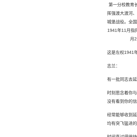
第一分校教育长
挥强渡大渡河、
城堡战役。全国
1941年11
月
这是左权194
志兰：
有一批同志去延
时刻思念着你与
没有看到你的信
经常能够收到延
均有突飞猛进的
时间真过得很快