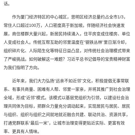
话。
作为厦门经济特区的中心城区，思明区经济总量约占全市1/3，
常住人口超过100万，人口密度高于新加坡。伴随经济社会快速发
展，商住楼群大量兴起，新居民持续涌入，住平房变成住楼房、单位
人变成社会人。传统互帮互助的邻里温度在“钢铁丛林”里日渐冷却，
组织碎片化、人际陌生化等特征日益凸显，对传统社会治理模式带来
了严峻挑战。如何破解这一难题？习近平总书记倡导的宝贵精神财富
为我们指明了方向。
近年来，我们大力弘扬“远亲不如近邻”文化，积极提倡无事常联
系、有事共商量、困难有人帮、邻里一家亲，并将其推广到社会治理
全域，形成“近邻”模式。该模式以基层党组织为引领，以建设社会治
理共同体为目标，把群众力量充分调动起来，实现居民与居民、居民
与组织、组织与组织之间就地就近融合共建、联动共治、资源共享，
打通党群联系“最后一米”，让城市治理变得更贴近实际、更富有效
率、更具有人情味。