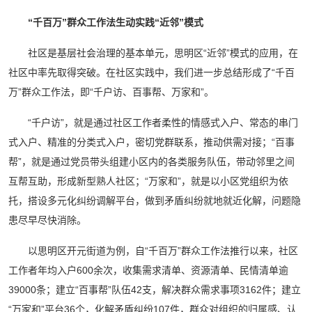
“千百万”群众工作法
生动实践“近邻”模式
社区是基层社会治理的基本单元，思明区“近邻”模式的应用，在
社区中率先取得突破。在社区实践中，我们进一步总结形成了“千百
万”群众工作法，即“千户访、百事帮、万家和”。
“千户访”，就是通过社区工作者柔性的情感式入户、常态的串门
式入户、精准的分类式入户，密切党群联系，推动供需对接；“百事
帮”，就是通过党员带头组建小区内的各类服务队伍，带动邻里之间
互帮互助，形成新型熟人社区；“万家和”，就是以小区党组织为依
托，搭设多元化纠纷调解平台，做到矛盾纠纷就地就近化解，问题隐
患尽早尽快消除。
以思明区开元街道为例，自“千百万”群众工作法推行以来，社区
工作者年均入户600余次，收集需求清单、资源清单、民情清单逾
39000条；建立“百事帮”队伍42支，解决群众需求事项3162件；建立
“万家和”平台36个，化解矛盾纠纷107件，群众对组织的归属感、认