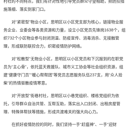
村社的不同特点，我们有针对性地引导党员群众守望相助，把防控措
施落细、落实到家门口。
对“紧密型”物业小区，思明区以小区党支部为核心，链接物业服
务企业、业委会等各类资源和力量，设立小区党员先锋岗1638个，组
织732个小区物业参与封闭测温、防疫宣传、消毒消杀、无接触管
理，形成联防联控合力，织密疫情防护网络。
对“松散型”无物业小区，思明区以小区党员和下沉报到的在职党
员为“主心骨”，依托蓝天救援队、城市义工协会等社会组织资源，组
建“健康守门员”“暖心帮帮团”等党员志愿服务队伍237支，用“众人拾
柴”的热情驱散疫情寒意。
对“开放型”街巷村社，思明区以小巷党组织、楼栋党组织为依
托，引导群众自治共管、互帮互助，落实出入口封闭、出租房屋管
理、特殊体帮扶等措施，形成共渡难关的强大向心力。
在抓好疫情防控的同时，我们坚持一手“赶瘟神”、一手“迎财