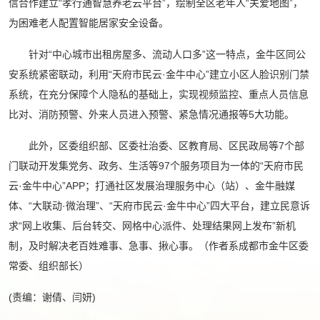
信合作建立“孝行通智慧养老云平台”，绘制全区老年人“关爱地图”，
为困难老人配置智能居家安全设备。
针对“中心城市出租房屋多、流动人口多”这一特点，金牛区同公
安系统紧密联动，利用“天府市民云·金牛中心”建立小区人脸识别门禁
系统，在充分保障个人隐私的基础上，实现视频监控、重点人员信息
比对、消防预警、外来人员进入预警、紧急情况通报等5大功能。
此外，区委组织部、区委社治委、区教育局、区民政局等7个部
门联动开发集党务、政务、生活等97个服务项目为一体的“天府市民
云·金牛中心”APP；打通社区发展治理服务中心（站）、金牛融媒
体、“大联动·微治理”、“天府市民云·金牛中心”四大平台，建立民意诉
求“网上收集、后台转交、网格中心派件、处理结果网上发布”新机
制，及时解决老百姓难事、急事、揪心事。（作者系成都市金牛区委
常委、组织部长）
(责编：谢倩、闫妍)