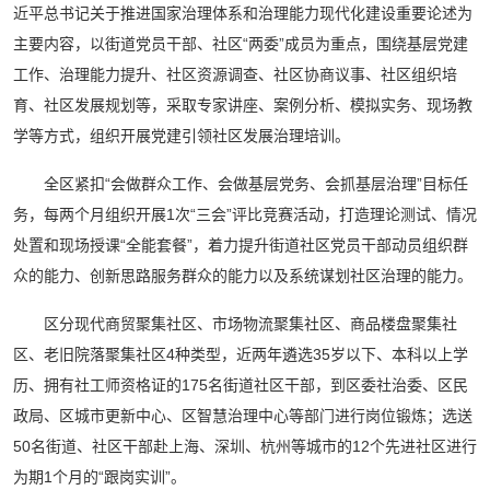
近平总书记关于推进国家治理体系和治理能力现代化建设重要论述为
主要内容，以街道党员干部、社区“两委”成员为重点，围绕基层党建
工作、治理能力提升、社区资源调查、社区协商议事、社区组织培
育、社区发展规划等，采取专家讲座、案例分析、模拟实务、现场教
学等方式，组织开展党建引领社区发展治理培训。
全区紧扣“会做群众工作、会做基层党务、会抓基层治理”目标任
务，每两个月组织开展1次“三会”评比竞赛活动，打造理论测试、情况
处置和现场授课“全能套餐”，着力提升街道社区党员干部动员组织群
众的能力、创新思路服务群众的能力以及系统谋划社区治理的能力。
区分现代商贸聚集社区、市场物流聚集社区、商品楼盘聚集社
区、老旧院落聚集社区4种类型，近两年遴选35岁以下、本科以上学
历、拥有社工师资格证的175名街道社区干部，到区委社治委、区民
政局、区城市更新中心、区智慧治理中心等部门进行岗位锻炼；选送
50名街道、社区干部赴上海、深圳、杭州等城市的12个先进社区进行
为期1个月的“跟岗实训”。