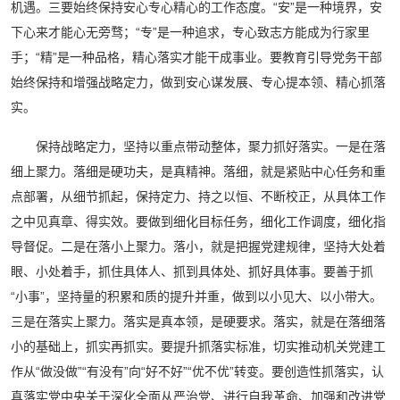
机遇。三要始终保持安心专心精心的工作态度。“安”是一种境界，安
下心来才能心无旁骛；“专”是一种追求，专心致志方能成为行家里
手；“精”是一种品格，精心落实才能干成事业。要教育引导党务干部
始终保持和增强战略定力，做到安心谋发展、专心提本领、精心抓落
实。
保持战略定力，坚持以重点带动整体，聚力抓好落实。一是在落
细上聚力。落细是硬功夫，是真精神。落细，就是紧贴中心任务和重
点部署，从细节抓起，保持定力、持之以恒、不断校正，从具体工作
之中见真章、得实效。要做到细化目标任务，细化工作调度，细化指
导督促。二是在落小上聚力。落小，就是把握党建规律，坚持大处着
眼、小处着手，抓住具体人、抓到具体处、抓好具体事。要善于抓
“小事”，坚持量的积累和质的提升并重，做到以小见大、以小带大。
三是在落实上聚力。落实是真本领，是硬要求。落实，就是在落细落
小的基础上，抓实再抓实。要提升抓落实标准，切实推动机关党建工
作从“做没做”“有没有”向“好不好”“优不优”转变。要创造性抓落实，认
真落实党中央关于深化全面从严治党、进行自我革命、加强和改进党