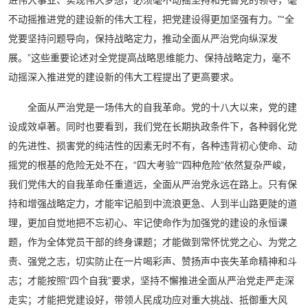
进伟大事业、实现伟大梦想，必须毫不动摇坚持和完善党的领导，毫
不动摇推进党的建设新的伟大工程，把党建设得更加坚强有力。”“全
党要坚持问题导向，保持战略定力，推动全面从严治党向纵深发
展。”这些重要论述对全党提高战略思维能力、保持战略定力，毫不
动摇深入推进党的建设新的伟大工程提出了更高要求。
全面从严治党是一场伟大的自我革命。党的十八大以来，党的建
设成效卓著。同时也要看到，我们党在长期执政条件下，各种弱化党
的先进性、损害党的纯洁性的因素无时不有，各种违背初心使命、动
摇党的根基的危险无处不在，“四大考验”“四种危险”依然复杂严峻，
我们党伟大的自我革命任重道远，全面从严治党永远在路上。只有保
持和增强战略定力，才能牢记船到中流浪更急、人到半山路更陡的道
理，更加自觉地把不忘初心、牢记使命作为加强党的建设的永恒课
题，作为全体党员干部的终身课题；才能做到常怀忧党之心、为党之
责、强党之志，切实防止在一片喝彩声、赞扬声中丧失革命精神和斗
志；才能按照“四个自我”要求，坚持不懈推进全面从严治党走严走深
走实；才能把党建设好，带领人民成功应对重大挑战、抵御重大风