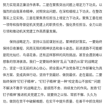
努力实现清正廉洁作表率。二是在聚焦突出问题上增定力下功夫。以
强烈的自我革命精神，对照突出问题，在深检细视上下功夫，在整改
落实上见实效。三是在聚焦责任担当上增定力下功夫。聚焦工委在统
一领导和指导督促机关党建上的职责任务，强化责任担当，全力以赴
引领和推动机关党建工作高质量发展。
保持战略定力，坚持以当前谋划长远，聚神抓好落实。一要始终
保持日夜兼程、风雨无阻的精神状态和奋斗姿态。前进道路不可能都
是阳光灿烂、鸟语花香，还有这样那样的风险挑战，甚至会遇到难以
想象的惊涛骇浪。我们一定要始终保持“乱云飞渡仍从容”的战略定
力，坚定一往无前的决心信心，把全面从严治党各项工作部署化为具
体方案、变成具体行动，坚持干到最好、做到最优、走在最前。二要
始终保持“钉钉子精神”。“钉钉子精神”是一种“咬定青山不放松”“问题
不解决不撒手”的战略定力，是锲而不舍、持续发力的作风。发扬“钉
钉子精神”推进机关党建工作，就要持之以恒、常抓不懈、久久为
功，做到在苦干中破解难题、在实干中提升质量、在善干中抓住用好