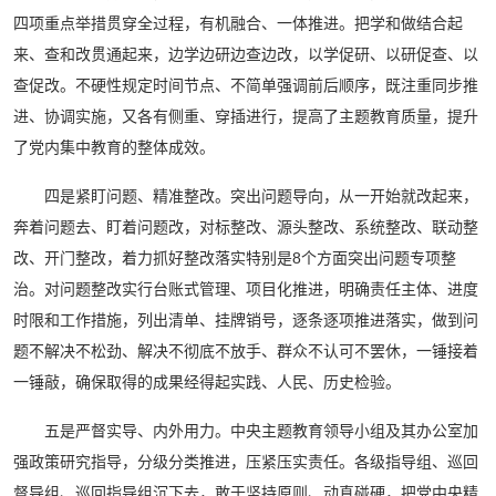
四项重点举措贯穿全过程，有机融合、一体推进。把学和做结合起
来、查和改贯通起来，边学边研边查边改，以学促研、以研促查、以
查促改。不硬性规定时间节点、不简单强调前后顺序，既注重同步推
进、协调实施，又各有侧重、穿插进行，提高了主题教育质量，提升
了党内集中教育的整体成效。
四是紧盯问题、精准整改。突出问题导向，从一开始就改起来，
奔着问题去、盯着问题改，对标整改、源头整改、系统整改、联动整
改、开门整改，着力抓好整改落实特别是8个方面突出问题专项整
治。对问题整改实行台账式管理、项目化推进，明确责任主体、进度
时限和工作措施，列出清单、挂牌销号，逐条逐项推进落实，做到问
题不解决不松劲、解决不彻底不放手、群众不认可不罢休，一锤接着
一锤敲，确保取得的成果经得起实践、人民、历史检验。
五是严督实导、内外用力。中央主题教育领导小组及其办公室加
强政策研究指导，分级分类推进，压紧压实责任。各级指导组、巡回
督导组、巡回指导组沉下去，敢于坚持原则、动真碰硬，把党中央精