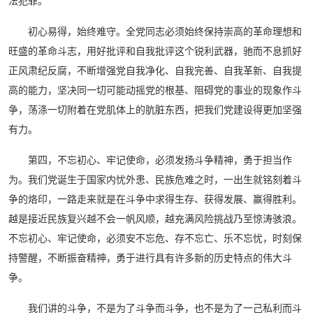
法犯罪。
初心易得，始终难守。全党同志必须始终保持崇高的革命理想和
旺盛的革命斗志，用好批评和自我批评这个锐利武器，驰而不息抓好
正风肃纪反腐，不断增强党自我净化、自我完善、自我革新、自我提
高的能力，坚决同一切可能动摇党的根基、阻碍党的事业的现象作斗
争，荡涤一切附着在党肌体上的肮脏东西，把我们党建设得更加坚强
有力。
第四，不忘初心、牢记使命，必须发扬斗争精神，勇于担当作
为。我们党诞生于国家内忧外患、民族危难之时，一出生就铭刻着斗
争的烙印，一路走来就是在斗争中求得生存、获得发展、赢得胜利。
越是接近民族复兴越不会一帆风顺，越充满风险挑战乃至惊涛骇浪。
不忘初心、牢记使命，必须安不忘危、存不忘亡、乐不忘忧，时刻保
持警醒，不断振奋精神，勇于进行具有许多新的历史特点的伟大斗
争。
我们讲的斗争，不是为了斗争而斗争，也不是为了一己私利而斗