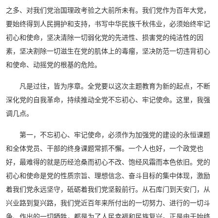
之多、对我们党治国理政考验之大前所未有。我们党作为百年大党，
要始终得到人民拥护和支持，书写中华民族千秋伟业，必须始终牢记
初心和使命，坚决清除一切弱化党的先进性、损害党的纯洁性的因
素，坚决割除一切滋生在党的肌体上的毒瘤，坚决防范一切违背初心
和使命、动摇党的根基的危险。
凡是过往，皆为序章。全党要以这次主题教育为新的起点，不断
深化党的自我革命，持续推动全党不忘初心、牢记使命。这里，我强
调几点。
第一，不忘初心、牢记使命，必须作为加强党的建设的永恒课题
和全体党员、干部的终身课题常抓不懈。一个人也好，一个政党也
好，最难得的就是历经沧桑而初心不改、饱经风霜而本色依旧。党的
初心和使命是党的性质宗旨、理想信念、奋斗目标的集中体现，激励
着我们党永远坚守，砥砺着我们党坚毅前行。从石库门到天安门，从
兴业路到复兴路，我们党近百年来所付出的一切努力、进行的一切斗
争、作出的一切牺牲，都是为了人民幸福和民族复兴。正是由于始终