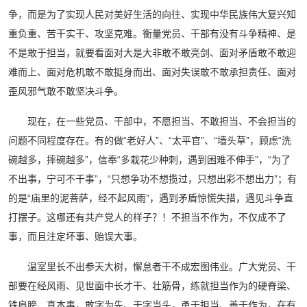
争，而是为了实现人民对美好生活的向往、实现中华民族伟大复兴知
重负重、苦干实干、攻坚克难。衡量党员、干部有没有斗争精神、是
不是敢于担当，就要看面对大是大非敢不敢亮剑、面对矛盾敢不敢迎
难而上、面对危机敢不敢挺身而出、面对失误敢不敢承担责任、面对
歪风邪气敢不敢坚决斗争。
现在，在一些党员、干部中，不愿担当、不敢担当、不会担当的
问题不同程度存在。有的做“老好人”、“太平官”、“墙头草”，顾虑“洗
碗越多，摔碗越多”，信奉“多栽花少种刺，遇到困难不伸手”，“为了
不出事，宁可不干事”，“只想争功不想揽过，只想出彩不想出力”；有
的是“庙里的泥菩萨，经不起风雨”，遇到矛盾惊慌失措，遇见斗争直
打摆子。这哪还有共产党人的样子？！不担当不作为，不仅成不了
事，而且注定坏事、贻误大事。
温室里长不出参天大树，懈怠者干不成宏图伟业。广大党员、干
部要在经风雨、见世面中长才干、壮筋骨，练就担当作为的硬脊梁、
铁肩膀、真本事，敢字为先、干字当头，勇于担当、善于作为，在有