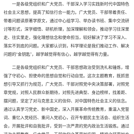
一是各级党组织和广大党员、干部深入学习实践新时代中国特色
社会主义思想，提高了知信行合一能力。广大党员、干部带着责任、
带着问题读原著学原文，通过中心组学习、举办读书班、集中交流研
讨等形式，深学细悟、研机析理，加深理解和领会，推动学习往深里
走、往实里走，强化理想信念和使命担当，较好解决了学习不深入、
落实不到底的问题。大家都认识到，科学理论是我们推动工作、解决
问题的“金钥匙”，越学越觉得有信心，越学越觉得有力量。
二是各级党组织和广大党员、干部思想政治受到洗礼和锤炼，增
强了守初心、担使命的思想自觉和行动自觉。这次主题教育，既抓思
想引导又抓行为规范，广大党员、干部对照党中央决策部署，对照党
章党规，对照人民群众新期待，对照先进典型、身边榜样，找差距、
摆问题，坚定了对马克思主义的信仰、对中国特色社会主义的信念。
通过认真学习党史、新中国史，深入开展革命传统教育，重温入党誓
词、重忆入党经历、重问入党初心，召开专题民主生活会、组织生活
会，开展批评和自我批评，受到一次严肃的党内政治生活锻炼。通过