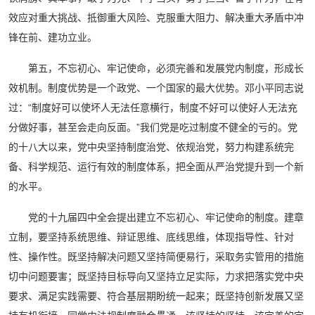
效应对重大挑战、抵御重大风险、克服重大阻力、解决重大矛盾中冲
锋在前、建功立业。
第五，不忘初心、牢记使命，必须完善和发展党内制度，形成长
效机制。制度优势是一个政党、一个国家的最大优势。邓小平同志说
过：“制度好可以使坏人无法任意横行，制度不好可以使好人无法充
分做好事，甚至会走向反面。”我们党是吃过制度不健全的亏的。党
的十八大以来，党中央坚持制度治党、依规治党，努力构建系统完
备、科学规范、运行有效的制度体系，把全面从严治党提升到一个新
的水平。
党的十九届四中全会提出建立不忘初心、牢记使命的制度。建章
立制，要坚持系统思维、辩证思维、底线思维，体现指导性、针对
性、操作性。既坚持解决问题又坚持简便易行，采取务实管用的措施
切中问题要害；既坚持目标导向又坚持立足实际，力求把落实党中央
要求、满足实践需要、符合基层期盼统一起来；既坚持创新发展又坚