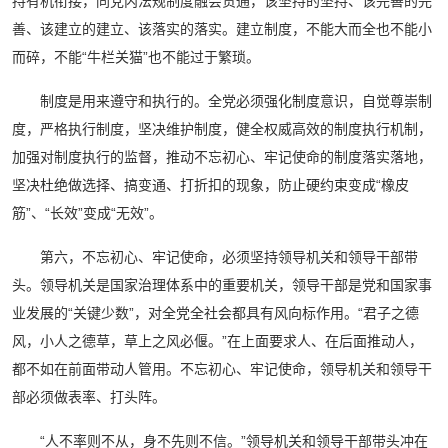
持有机衔接，同党内法规制度融会贯通，该坚持的坚持、该完善的完
善、该建立的建立、该落实的落实。建立制度，不能大而全也不能小
而碎，不能“牛栏关猫”也不能过于繁琐。
制度是用来遵守和执行的。全党必须强化制度意识，自觉尊崇制
度，严格执行制度，坚决维护制度，健全权威高效的制度执行机制，
加强对制度执行的监督，推动不忘初心、牢记使命的制度落实落地，
坚决杜绝做选择、搞变通、打折扣的现象，防止硬约束变成“橡皮
筋”、“长效”变成“无效”。
第六，不忘初心、牢记使命，必须坚持领导机关和领导干部带
头。领导机关是国家治理体系中的重要机关，领导干部是党和国家事
业发展的“关键少数”，对全党全社会都具有风向标作用。“君子之德
风，小人之德草，草上之风必偃。”在上面要求人、在后面推动人，
都不如在前面带动人管用。不忘初心、牢记使命，领导机关和领导干
部必须做表率、打头阵。
“人不率则不从，身不先则不信。”领导机关和领导干部带头冲在