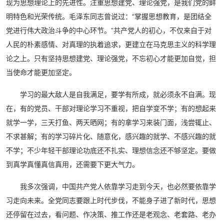
现为思想理论上的先进性。注重思想建党、理论强党，是我们党的鲜
明特色和光荣传统。毛泽东同志曾说过：“掌握思想教育，是团结全
党进行伟大政治斗争的中心环节。”共产党人的初心，不仅来自于对
人民的朴素感情、对真理的执着追求，更建立在马克思主义的科学理
论之上。只有坚持思想建党、理论强党，不忘初心才能更加自觉，担
当使命才能更加坚定。
学习的最大敌人是自我满足，要学有所成，就必须永不自满。现
在，有的党员、干部对理论学习不重视，把自学变不学；有的想起来
就学一学，三天打鱼、两天晒网；有的拿学习来装门面，浅尝辄止、
不求甚解；有的学习碎片化、随意化，感兴趣的就学、不感兴趣的就
不学；不少年轻干部理论功底还不扎实、理想信念还不够坚定。要做
到真学真懂真信真用，还需要下更大气力。
我多次强调，中国共产党人依靠学习走到今天，也必然要依靠学
习走向未来。全党同志要跟上时代步伐，不能身子进了新时代，思想
还停留在过去，看问题、作决策、推工作还是老观念、老套路、老办