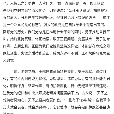
也，人皆见之；更也，人皆仰之。”敢于直面问题、勇于修正错误，
是我们党的显著特点和优势。列宁说过：“公开承认错误，揭露犯错
误的原因，分析产生错误的环境，仔细讨论改正错误的方法——这才
是一个郑重的党的标志”。强大的政党是在自我革命中锻造出来的。
回顾党的历史，我们党总是在推动社会革命的同时，勇于推动自我革
命，始终坚持真理、修正错误，敢于正视问题、克服缺点，勇于刮骨
疗毒、去腐生肌。正因为我们党始终坚持这样做，才能够在危难之际
绝处逢生、失误之后拨乱反正，成为永远打不倒、压不垮的马克思主
义政党。
当前，少数党员、干部自我革命精神淡化，安于现状、得过且
过；有的检视问题能力退化，患得患失、讳疾忌医；有的批评能力弱
化，明哲保身、装聋作哑；有的骄奢腐化，目中无纪甚至顶风违纪，
违反党的纪律和中央八项规定精神问题屡禁不止。古人说：“天下之
难持者莫如心，天下之易染者莫如欲。”一旦有了“心中贼”，自我革命
意志就会衰退，就会违背初心、忘记使命，就会突破纪律底线甚至违