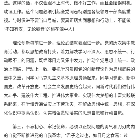
法。这样的话，不仅会跟不上时代、做不好工作，而且会贻误时机、
耽误工作。这个问题必须引起全党同志特别是各级领导干部高度重
视。与时俱进不要当口号喊，要真正落实到思想和行动上，不能做
“不知有汉，无论魏晋”的桃花源中人！
理论创新每前进一步，理论武装就要跟进一步。党的历次集中教
育活动，都以思想教育打头，着力解决学习不深入、思想不统一、行
动跟不上的问题，既绵绵用力又集中发力，推动全党思想上统一、政
治上团结、行动上一致。要把学习贯彻党的创新理论作为思想武装的
重中之重，同学习马克思主义基本原理贯通起来，同学习党史、新中
国史、改革开放史、社会主义发展史结合起来，同新时代我们进行伟
大斗争、建设伟大工程、推进伟大事业、实现伟大梦想的丰富实践联
系起来，在学懂弄通做实上下苦功夫，在解放思想中统一思想，在深
化认识中提高认识，切实增强贯彻落实的思想自觉和行动自觉。
第三，不忘初心、牢记使命，必须以正视问题的勇气和刀刃向内
的自觉不断推进党的自我革命。“君子之过也，如日月之食焉：过