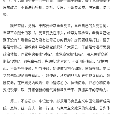
初心、牢记使命不是一阵子的事，而是一辈子的事，每个党员都要在
思想政治上不断进行检视、剖析、反思，不断去杂质、除病毒、防污
染。
我经常讲，党员、干部要经常重温党章，重温自己的入党誓词，
重温革命烈士的家书。党章要放在床头，经常对照检查，看看自己做
到了没有？看看自己有没有违背初心的行为？房间要经常打扫，镜子
要经常擦拭。要教育引导各级党组织和广大党员、干部经常进行思想
政治体检，同党中央要求“对标”，拿党章党规“扫描”，用人民群众新
期待“透视”，同先辈先烈、先进典型“对照”，不断叩问初心、守护初
心，不断坚守使命、担当使命，始终做到初心如磐、使命在肩。要以
党的创新理论滋养初心、引领使命，从党的非凡历史中找寻初心、激
励使命，在严肃党内政治生活中锤炼初心、体悟使命，把初心和使命
变成锐意进取、开拓创新的精气神和埋头苦干、真抓实干的原动力。
第二，不忘初心、牢记使命，必须用马克思主义中国化最新成果
统一思想、统一意志、统一行动。马克思主义政党的先进性，首先体