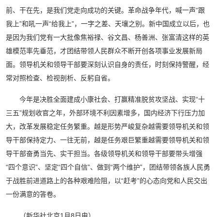
前、干在先，是我们党走向成功的关键。革命战争年代，喊一声“跟
我上”和吼一声“给我上”，一字之差、天壤之别。新中国成立以后，也
是因为我们党有一大批像焦裕禄、谷文昌、杨善洲、张富清这样的英
雄模范率先垂范，才团结带领人民群众不断开创各项事业发展新局
面。领导机关和领导干部要深刻认识自身的责任，时刻保持警醒，经
常对照检查、检视剖析、反躬自省。
今年是决胜全面建成小康社会、打赢精准脱贫攻坚战、实现“十
三五”规划收官之年，外部环境不利因素增多，国内经济下行压力加
大，改革发展稳定任务繁重。越是形势严峻复杂越需要领导机关和领
导干部保持定力、一往无前，越是任务艰巨繁重越需要领导机关和领
导干部奋勇当先、实干担当。各级领导机关和领导干部要带头增强
“四个意识”、坚定“四个自信”、做到“两个维护”，团结带领各族人民勇
于战胜前进道路上的各种艰难险阻，以“赶考”的心态向党和人民交出
一份满意的答卷。
（新华社北京1月8日电）