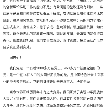
是：有的领导干部理论学习不深、不透、不系统，学用脱节，运用党
的创新理论推动工作的能力不足；有些问题的整改还没有到位，一些
深层次矛盾和问题还没有从根本上破解；有的基层党组织建设还比较
薄弱，联系服务党员、群众的机制还不够健全顺畅；有的地方仍然存
在形式主义、官僚主义，急于求成、急功近利，增加基层负担，如此
等等。群众最担心的是教育一阵风、雨过地皮湿，最盼望的是保持常
态化、形成长效机制。我们要善始善终、善作善成，把全面从严治党
要求真正落到实处。
同志们！
我们党是一个有着9000多万名党员、460多万个基层党组织的
党，是一个在14亿人口的大国长期执政的党，是中国特色社会主义事
业的坚强领导核心，党的自身建设历来关系重大、决定全局。
当今世界正经历百年未有之大变局，我国正处于实现中华民族伟
大复兴关键时期，我们党正带领人民进行具有许多新的历史特点的伟
大斗争，形势环境变化之快、改革发展稳定任务之重、矛盾风险挑战