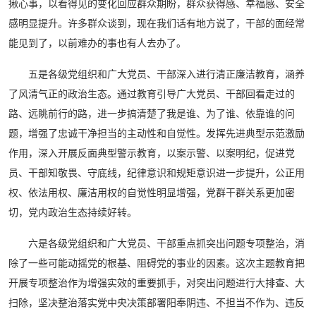
揪心事，以看得见的变化回应群众期盼，群众获得感、幸福感、安全
感明显提升。许多群众谈到，现在我们话有地方说了，干部的面经常
能见到了，以前难办的事也有人去办了。
五是各级党组织和广大党员、干部深入进行清正廉洁教育，涵养
了风清气正的政治生态。通过教育引导广大党员、干部回看走过的
路、远眺前行的路，进一步搞清楚了我是谁、为了谁、依靠谁的问
题，增强了忠诚干净担当的主动性和自觉性。发挥先进典型示范激励
作用，深入开展反面典型警示教育，以案示警、以案明纪，促进党
员、干部知敬畏、守底线，纪律意识和规矩意识进一步提升，公正用
权、依法用权、廉洁用权的自觉性明显增强，党群干群关系更加密
切，党内政治生态持续好转。
六是各级党组织和广大党员、干部重点抓突出问题专项整治，消
除了一些可能动摇党的根基、阻碍党的事业的因素。这次主题教育把
开展专项整治作为增强实效的重要抓手，对突出问题进行大排查、大
扫除，坚决整治落实党中央决策部署阳奉阴违、不担当不作为、违反