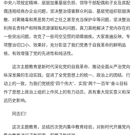
中央八项规定精神、层层加重基层负担、领导干部配偶和子女及其配
偶违规经商办企业问题，坚决整治侵害群众利益、基层党组织软弱涣
散、对黄赌毒和黑恶势力听之任之甚至充当保护伞等问题，坚决整治
利用名贵特产和特殊资源谋取私利问题，真刀真枪解决了党内存在的
一些突出问题，攻克了一些司空见惯的顽瘴痼疾。大家普遍反映，专
项整治切口小、效果好，充分彰显了我们党勇于自我革命的鲜明品
格，有效增强了党的先进性和纯洁性。
这次主题教育是新时代深化党的自我革命、推动全面从严治党向
纵深发展的生动实践，促进了全党思想上的统一、政治上的团结、行
动上的一致，为我们党统揽“四个伟大”、实现“两个一百年”奋斗目标
作了思想上政治上组织上作风上的有力动员，具有重大现实意义和深
远历史影响。
同志们！
这次主题教育，总结历次党内集中教育经验，对新时代开展党内