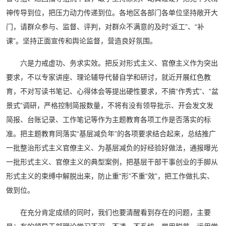
神传导到位，把压力动力传递到位。各地区各部门各单位坚持敞开大
门，请群众参与、监督、评判，对群众不满意的及时“返工”、“补
课”。坚持正面宣传和舆论监督，营造良好氛围。
六是力戒虚功、务求实效。把反对形式主义、官僚主义作为突出
要求，不以专家讲座、理论辅导代替自学和研讨，就近开展红色教
育，不对写读书笔记、心得体会等提出硬性要求，不搞“作秀式”、“盆
景式”调研，严格控制简报数量，不将有没有领导批示、开会发文发
简报、台账记录、工作笔记等作为主题教育各项工作是否落实的标
准。把主题教育同落实“基层减负年”的各项要求结合起来，总结推广
一批整治形式主义官僚主义、为基层减负的好经验好做法，通报曝光
一批形式主义、官僚主义的典型案例，把基层干部干事创业的手脚从
形式主义的束缚中解脱出来，防止重“形”不重“效”，把工作做扎实、
做到位。
在充分肯定成绩的同时，我们也要清醒看到存在的问题，主要