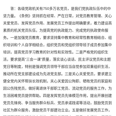
答：各级党政机关有750多万名党员，是我们党执政队伍中的中
坚力量。《条例》坚持抓在经常、严在日常，对党员教育管理、关心
关爱党员、发挥党员作用、发展党员工作提出明确要求，着力建设高
素质的机关党员队伍，为提高党的执政能力、完成党的执政使命服
务。一是加强党员教育，要求坚持集中教育和经常性教育相结合、组
织培训和个人自学相结合，组织党员和党组织领导班子成员参加集中
培训，提高党员学习教育的针对性和实效性。二是严格党的组织生
活，要求提高“三会一课”质量，落实谈心谈话、民主评议党员和主题
党日等制度，特别是强调党员领导干部应当自觉参加双重组织生活，
推动所在党支部建设成为先进党支部。三是关心关爱党员，要求建立
健全党内关怀帮扶长效机制，关心关爱因公殉职、牺牲党员的家庭和
因公伤残党员，做好离退休干部职工党员、流动党员的服务工作，为
生活困难党员提供帮助。四是发挥党员先锋模范作用，提出开展创建
党员先锋岗、争当服务群众标兵、党员承诺践诺等活动，鼓励党员到
社区为群众服务，激励党员干部建功立业。五是做好发展党员工作，