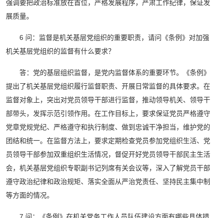
强调要把政治标准放在首位，严格发展程序，严肃工作纪律，保证发
展质量。
6 问：监督是机关基层党组织的重要职责，请问《条例》对加强
机关基层党组织的监督有什么要求？
答：党的基层组织监督，是党内监督体系的重要环节。《条例》
提出了机关基层党组织履行监督职责、开展日常监督的具体要求。在
监督对象上，突出对党员领导干部进行监督，推动领导机关、领导干
部带头，发挥示范引领作用。在工作目标上，要求保证党员严格遵守
党章党规党纪、严格遵守和执行制度、做到忠诚干净担当，维护党的
团结和统一。在监督方法上，要求定期检查党员参加党组织生活、党
员领导干部参加双重组织生活情况，督促开好党员领导干部民主生活
会，机关基层党组织专职副书记列席有关会议等，深入了解党员干部
遵守政治纪律和政治规矩、落实全面从严治党责任、坚持民主集中制
等方面的情况。
7 问：《条例》在机关党务工作人员队伍建设方面有哪些具体措