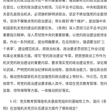
对推进党的政治建设作出一系列重要部署，强调要把党的政治建设摆
在首位，以党的政治建设为统领。习近平总书记指出，中央和国家机
关首先是政治机关，必须旗帜鲜明讲政治，坚定不移加强党的全面领
导，坚持不懈推进党的政治建设；带头做到“两个维护”，是加强中央
和国家机关党的建设的首要任务。《条例》深入贯彻习近平总书记的
重要指示精神，深入贯彻党中央的重要部署，以党的政治建设统领全
篇，作出一系列规定，提出明确要求。在总则部分，强调要当好“三
个表率”、建设模范机关，把政治标准、政治要求贯彻到工作全过程
和事业发展各方面。增写“党的政治建设”专章，把思想政治工作作为
机关党的政治建设的重要内容，要求落实党的政治建设责任，深化理
论武装，严明党的政治纪律和政治规矩，提高政治能力，强化政治担
当，推动党和国家机关在加强党的政治建设上带好头、作示范。在其
他章节，将党的政治建设要求融入其中，体现在党员教育管理、党内
监督、领导保障等方面，一体推动抓好落实。
5 问：党员教育管理是机关基层党组织的基础性工作，请问《条
例》在加强机关党员队伍建设方面作了哪些规定？