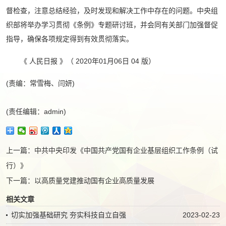
督检查，注意总结经验，及时发现和解决工作中存在的问题。中央组
织部将举办学习贯彻《条例》专题研讨班，并会同有关部门加强督促
指导，确保各项规定得到有效贯彻落实。
《 人民日报 》（ 2020年01月06日 04 版）
(责编：常雪梅、闫妍)
(责任编辑：admin)
上一篇：
中共中央印发《中国共产党国有企业基层组织工作条例（试
行）》
下一篇：
以高质量党建推动国有企业高质量发展
相关文章
切实加强基础研究 夯实科技自立自强
2023-02-23