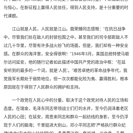
与恒心，在新征程上赢得人民信任，得到人民支持，是十分重要的时
代课题。
江山就是人民，人民就是江山。聂荣臻同志感慨：“在抗日战争
中，尽管我们处在敌人的封锁包围之中，甚至我们的司令部距敌人不
过几十华里，尽管有许多战火纷飞的场面，但是，我们却有一种安全
感。在群众的海洋里，安全得很啊！”1946年3月，美国总统特使马歇
尔访问延安，他的随行记者如此描述中国共产党的政治中枢：“在延
安听到的最多的一个词，就是‘人民’。”艰苦卓绝的革命战争年代，我
党我军长期处于弱势地位，但一次次都能化险为夷、赢得胜利，根本
原因就在于得到了人民群众的拥护和支持。
一个政党在人民心中的分量，取决于这个政党对待人民的立场和
态度。在瑞金，毛泽东同志带领战士们打的水井，至今仍润泽着老区
人民的心田；在延安，周恩来同志和群众一起纺线的身影，至今仍浮
现于人们的脑海；千里挺进大别山，邓小平同志把“严格执行群众纪