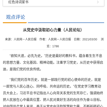
红色诗词家书
观点评论
从党史中汲取初心力量（人民论坛）
来源：人民网－人民日报
作者：人民网－人民日报
日期：2021/03/30
浏
览：
1786
“欲知大道，必先为史。”历史是最好的教科书，蕴含着生生不息
的思想力量、文化基因、精神动能。注重学习党史，从历史中获得启
迪，是我们党的优良传统。
“我们党的百年历史，就是一部践行党的初心使命的历史，就是
一部党与人民心连心、同呼吸、共命运的历史。”在党史学习教育动
员大会上，习近平总书记指出人心向背关系党的生死存亡，强调始终
把人民放在心中最高位置、把人民对美好生活的向往作为奋斗目标。
对中国共产党人来说，善于从党史中汲取智慧和力量，不断砥砺初心