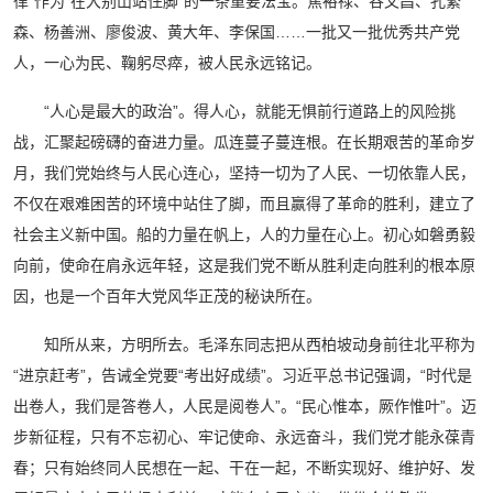
律”作为“在大别山站住脚”的一条重要法宝。焦裕禄、谷文昌、孔繁
森、杨善洲、廖俊波、黄大年、李保国……一批又一批优秀共产党
人，一心为民、鞠躬尽瘁，被人民永远铭记。
“人心是最大的政治”。得人心，就能无惧前行道路上的风险挑
战，汇聚起磅礴的奋进力量。瓜连蔓子蔓连根。在长期艰苦的革命岁
月，我们党始终与人民心连心，坚持一切为了人民、一切依靠人民，
不仅在艰难困苦的环境中站住了脚，而且赢得了革命的胜利，建立了
社会主义新中国。船的力量在帆上，人的力量在心上。初心如磐勇毅
向前，使命在肩永远年轻，这是我们党不断从胜利走向胜利的根本原
因，也是一个百年大党风华正茂的秘诀所在。
知所从来，方明所去。毛泽东同志把从西柏坡动身前往北平称为
“进京赶考”，告诫全党要“考出好成绩”。习近平总书记强调，“时代是
出卷人，我们是答卷人，人民是阅卷人”。“民心惟本，厥作惟叶”。迈
步新征程，只有不忘初心、牢记使命、永远奋斗，我们党才能永葆青
春；只有始终同人民想在一起、干在一起，不断实现好、维护好、发