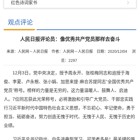
红色诗词家书
观点评论
人民日报评论员：像优秀共产党员那样去奋斗
来源：人民网－人民日报
作者：人民网－人民日报
日期：2020/12/04
浏
览：
2297
12月3日，党中央决定，授予周永开、张桂梅同志和追授于海
俊、李夏、卢永根、张小娟、加思来提·麻合苏提同志“全国优秀共产
党员”称号。榜样的力量是无穷的，这力量温暖人、鼓舞人、启迪
人。7位同志获此光荣称号，必将激励和引导广大党员、干部忠实践
行习近平新时代中国特色社会主义思想，不忘初心、牢记使命，勇于
担当、砥砺奋进，努力创造无愧于时代、无愧于人民、无愧于历史的
业绩。
习近平总书记指出，向先进典型学习，可学者多矣！最关键的是