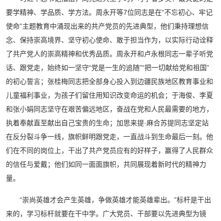
要学精神、学品质、学方法。周永开等7位同志是在“不忘初心、牢记
使命”主题教育中涌现出来的共产党员的先进典型，他们秉持理想信
念、保持崇高境界、坚守初心使命、敢于担当作为，以实际行动诠释
了共产党人的崇高精神和优秀品质。周永开和卢永根同志一辈子听党
话、跟党走，始终如一坚守“党是一生的追随”“把一切献给党和祖国”
的初心誓言；张桂梅同志把全部身心投入到边疆民族地区教育事业和
儿童福利事业，为孩子们留住用知识改变命运的机会；于海俊、李夏
和张小娟同志坚守在艰苦偏远地区，奋战在党和人民最需要的地方，
执着奉献直至献出自己宝贵的生命；加思来提·麻合苏提同志坚定站
在反分裂斗争一线，旗帜鲜明跟党走，一直战斗到生命最后一刻。他
们在不同的岗位上，干出了共产党员应有的好样子，赢得了人民群众
的信任与爱戴；他们如同一面面旗帜，共同展现着新时代的精神力
量。
“崇尚英雄才会产生英雄，争做英雄才能英雄辈出。”标杆是干出
来的，学习标杆就要在干中学。广大党员、干部要以先进典型为镜