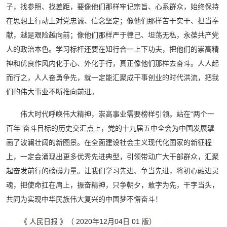
子，找参照、找差距，要像他们那样牢记宗旨、心系群众，始终保持
在思想上行动上对党忠诚、信念坚定；像他们那样苦干实干、担当奉
献，越是艰险越向前；像他们那样严于律己、坦荡无私，永葆共产党
人的政治本色。学习标杆还要在知行合一上下功夫，把他们的崇高精
神和优良作风内化于心、外化于行，真正像他们那样去奋斗。人人起
而行之，人人奋勇争先，就一定能汇聚成干事创业的时代洪流，把我
们的伟大事业不断推向前进。
伟大时代呼唤伟大精神，崇高事业需要榜样引领。站在“两个一
百年”奋斗目标的历史交汇点上，党的十九届五中全会为中国发展擘
画了波澜壮阔的新图景。在全面建设社会主义现代化国家的新征程
上，一定会涌现出更多优秀先进典型，引领带动广大干部群众，汇聚
起奋发前行的磅礴力量。让我们学习先进、争当先进，将初心融进灵
魂，把使命扛在肩上，振奋精神，只争朝夕，敢字为先，干字当头，
共同为实现中华民族伟大复兴的中国梦不懈奋斗！
《 人民日报 》（ 2020年12月04日 01 版）