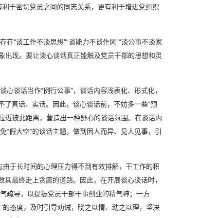
有利于密切党员之间的同志关系，更有利于增进党组织
在“谈工作不谈思想”“谈能力不谈作风”“谈公事不谈家
的现象出现。要让谈心谈话真正能触及党员干部的思想和灵
谈心谈话当作“例行公事”，谈话内容浅表化、形式化，
不了真话、实话。因此，谈心谈话前，不妨多一些“预
不断拉近彼此距离，营造出一种舒心的谈话氛围。在谈话内
免“假大空”的谈话主题，做到因人而异、见人见事，引
同志由于长时间的心理压力得不到有效排解，干工作的积
导致其最终走上贪腐的道路。因此，在开展谈心谈话时，
气疏导，以提振党员干部干事创业的精气神；一方
人”的态度，及时引导劝诫，晓之以情、动之以理，坚决