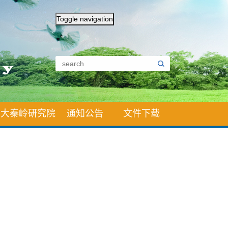
Toggle navigation
大秦岭研究院
通知公告
文件下载