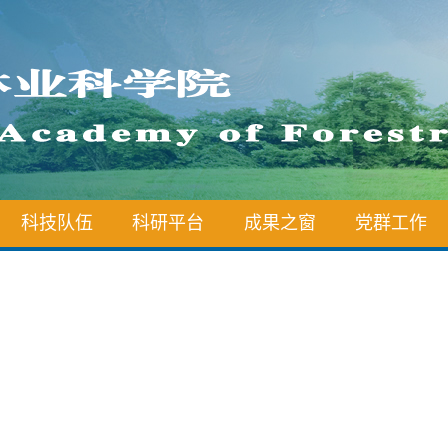
科技队伍
科研平台
成果之窗
党群工作