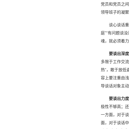
党员和党员之间
领导班子的凝聚
谈心谈话重
庭”“有问题谈
魂，就必须着力
要谈出深度
多限于工作交流
热”，敢于放低
容上要注重由浅
导谈话对象主动
要谈出力度
极性不够高；还
一方面，对于谈
面，对于谈话中