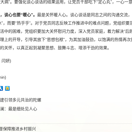
成“大病”。要强化谈心谈话的结果运用，让党员干部吃下“定心丸”，一心一
，谈心也要“暖心”。
最是关怀暖人心。谈心谈话是同志之间的沟通交流，
冰”，而要“热乎乎”。对于党员同志反映工作推进中的难点问题，党组织
活中的困难，党组织要加大关怀慰问力度，深入党员家庭，着力解决“后
理上的开导，引导其放下“思想包袱”，为其加油鼓劲，以饱满的热情再
的关怀，以真正起到凝聚思想、鼓舞斗志、增添干劲的效果。
、闫妍)
in)
建引领多元共治的陀螺
澜：最是细处见人心
督保障推进乡村振兴