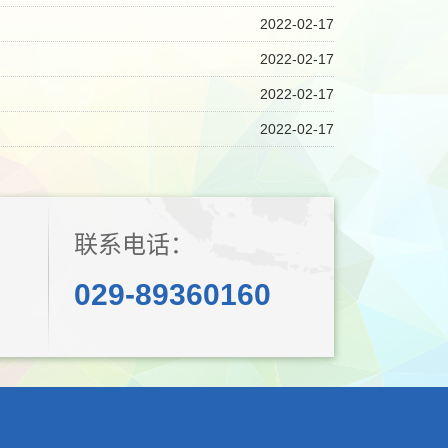
2022-02-17
2022-02-17
2022-02-17
2022-02-17
联系电话：
029-89360160