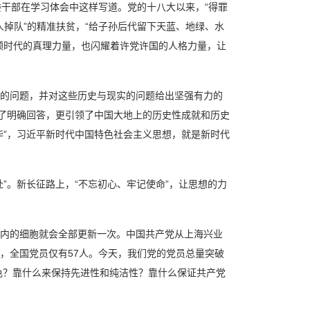
委干部在学习体会中这样写道。党的十八大以来，“得罪
人掉队”的精准扶贫，“给子孙后代留下天蓝、地绿、水
领时代的真理力量，也闪耀着许党许国的人格力量，让
的问题，并对这些历史与现实的问题给出坚强有力的
出了明确回答，更引领了中国大地上的历史性成就和历史
华”，习近平新时代中国特色社会主义思想，就是新时代
”。新长征路上，“不忘初心、牢记使命”，让思想的力
内的细胞就会全部更新一次。中国共产党从上海兴业
大，全国党员仅有57人。今天，我们党的党员总量突破
色？靠什么来保持先进性和纯洁性？靠什么保证共产党