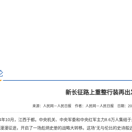
论
新长征路上重整行装再出
来源：人民网－人民日报
作者：人民网－人民日报
日期：201
34年10月，江西于都。中央机关、中央军委和中央红军主力8.6万人集
漫漫征途，开启了一场彪炳史册的战略大转移。这场“无与伦比的史诗般