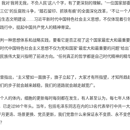
，我对‘我将无我，不负人民’这八个字，有了更深刻的理解。”一位国家部
三亿”的反腐败斗争，“踏石留印、抓铁有痕”的全面深化改革，“不让一个
的生态文明建设……习近平新时代中国特色社会主义思想，不仅体现着引
践行中，挺起中国共产党人的精神脊梁。
判一种思想体系和战略实践，要看它是否正视了这个国家最宏大和最重要
时代中国特色社会主义思想不仅为党和国家“最宏大和最重要的问题”给
民族伟大复兴指明了前进方向。“任何真正的哲学都是自己时代精神的精
曾指出，“主义譬如一面旗子，旗子立起了，大家才有所指望，才知所趋赴
们的步子就会越来越稳，我们的道路就会越走越宽广。
个人的体内，细胞的更新每时每刻都在发生，有人甚至认为，每七年人体
生，已走过98个年头。当年，包括毛泽东同志在内的13名代表举行中共一
当岁月更迭、场景更换、党员更新，我们党靠什么来保证永不变质、永不变
？