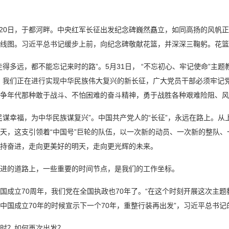
5月20日，于都河畔。中央红军长征出发纪念碑巍然矗立，如同高扬的风
线图。习近平总书记缓步上前，向纪念碑敬献花篮，并深深三鞠躬。花篮
走得多远，都不能忘记来时的路”。5月31日， “不忘初心、牢记使命”
，我们正在进行实现中华民族伟大复兴的新长征，广大党员干部必须牢记
争年代那种敢于战斗、不怕困难的奋斗精神，勇于战胜各种艰难险阻、风
民谋幸福，为中华民族谋复兴”。中国共产党人的“长征”，永远在路上。从
天，这支引领着“中国号”巨轮的队伍，以一次新的动员、一次新的整队
持奋进，走向更美好的明天，走向更光辉的未来。
进的道路上，一些重要的时间节点，是我们的工作坐标。
国成立70周年，我们党在全国执政也70年了。“在这个时刻开展这次主题
中国成立70年的时候宣示下一个70年，重整行装再出发”，习近平总书
时？如何再次出发？