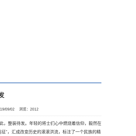
发
9/09/02
浏览：
2012
结于此，整装待发。年轻的将士们心中燃烧着信仰，毅然在
远征”，汇成改变历史的滚滚洪流，标注了一个民族的精