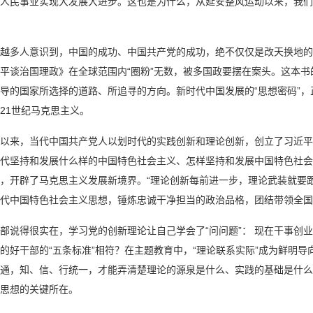
人民事业实现大发展大进步。这也是为什么，从延安整风运动以来，我们
越多人意识到，中国的成功、中国共产党的成功，绝不仅仅是改天换地的
平谈治国理政》在全球范围内“圈粉”无数，被多国政要摆在案头。这本
导的国家所选择的道路、所追寻的方向。新时代中国发展的“思想密码”
21世纪马克思主义。
以来，当代中国共产党人以划时代的实践创新和理论创新，创立了习近平
代坚持和发展什么样的中国特色社会主义、怎样坚持和发展中国特色社会
，开辟了马克思主义发展新境界。“理论创新每前进一步，理论武装就要
时代中国特色社会主义思想，锤炼忠诚干净担当的政治品格，团结带领全国
部说得很实在，学习党的创新理论让自己学会了“问问题”： 现在干事创
的好干部的“五条标准”相符？在主题教育中，“理论联系实际”成为鲜明
通，知、信、行统一，才能弄清楚理论的源泉是什么、实践的基础是什么
思想的关键所在。