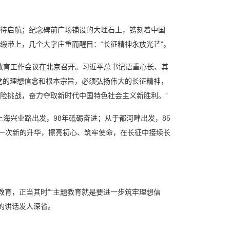
帆正待启航；纪念碑前广场铺设的大理石上，镌刻着中国
缎带上，几个大字庄重而醒目：“长征精神永放光芒”。
主题教育工作会议在北京召开。习近平总书记语重心长、其
党的理想信念和根本宗旨，必须弘扬伟大的长征精神，
险挑战，奋力夺取新时代中国特色社会主义新胜利。”
上海兴业路出发，98年砥砺奋进；从于都河畔出发，85
、一次新的升华，擦亮初心、筑牢使命，在长征中接续长
教育，正当其时”“主题教育就是要进一步筑牢理想信
记的讲话发人深省。