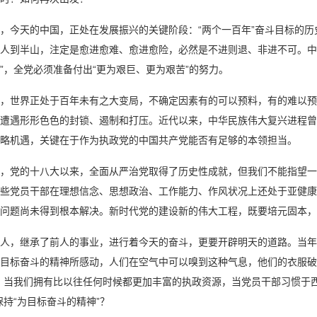
，今天的中国，正处在发展振兴的关键阶段：“两个一百年”奋斗目标的历史
人到半山，注定是愈进愈难、愈进愈险，必然是不进则退、非进不可。中
”，全党必须准备付出“更为艰巨、更为艰苦”的努力。
，世界正处于百年未有之大变局，不确定因素有的可以预料，有的难以预
遭遇形形色色的封锁、遏制和打压。近代以来，中华民族伟大复兴进程曾
略机遇，关键在于作为执政党的中国共产党能否有足够的本领担当。
，党的十八大以来，全面从严治党取得了历史性成就，但我们不能指望一
些党员干部在理想信念、思想政治、工作能力、作风状况上还处于亚健康
问题尚未得到根本解决。新时代党的建设新的伟大工程，既要培元固本，
人，继承了前人的事业，进行着今天的奋斗，更要开辟明天的道路。当年
目标奋斗的精神所感动，人们在空气中可以嗅到这种气息，他们的衣服破
，当我们拥有比以往任何时候都更加丰富的执政资源，当党员干部习惯于
保持“为目标奋斗的精神”？