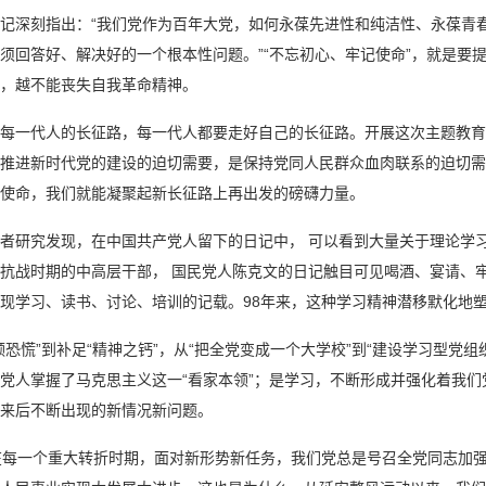
记深刻指出：“我们党作为百年大党，如何永葆先进性和纯洁性、永葆青
须回答好、解决好的一个根本性问题。”“不忘初心、牢记使命”，就是要
，越不能丧失自我革命精神。
每一代人的长征路，每一代人都要走好自己的长征路。开展这次主题教育
推进新时代党的建设的迫切需要，是保持党同人民群众血肉联系的迫切需
使命，我们就能凝聚起新长征路上再出发的磅礴力量。
者研究发现，在中国共产党人留下的日记中， 可以看到大量关于理论学
抗战时期的中高层干部， 国民党人陈克文的日记触目可见喝酒、宴请、
现学习、读书、讨论、培训的记载。98年来，这种学习精神潜移默化地
领恐慌”到补足“精神之钙”，从“把全党变成一个大学校”到“建设学习型党
党人掌握了马克思主义这一“看家本领”；是学习，不断形成并强化着我们党
来后不断出现的新情况新问题。
在每一个重大转折时期，面对新形势新任务，我们党总是号召全党同志加