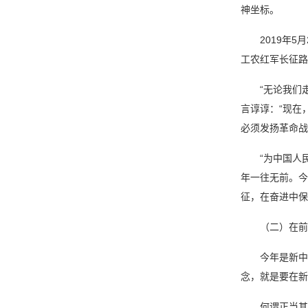
神坐标。
2019年
工农红军长征路
“无论我们
言谆谆：“现在
必须发扬革命战
“为中国人
年一往无前。今
征，在奋进中保
（二）在前
今年是新中
念，就是要在新
何谓正当其